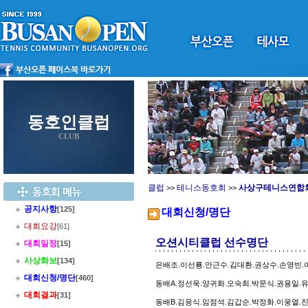
동호인클럽
CLUB
클럽
테니스동호회
사상구테니스연합
>>
>>
공지사항
[125]
대회신청/명단
대회요강
[61]
오션시티클럽 선수명단
대회일정
[15]
사상화보
[134]
은배조.이선룡.안근수.김대환.권상수.손영빈.
대회신청/명단
[460]
동배A.정선욱.양귀화.오숙희.박문식.권용일.
대회결과
[31]
동배B.김응식.임점석.김갑순.박정화.이웅열.