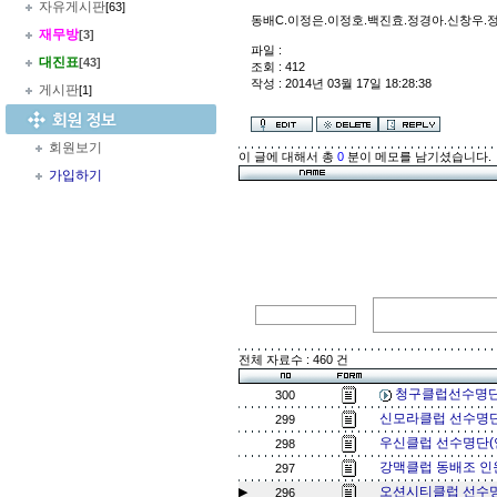
자유게시판
[63]
동배C.이정은.이정호.백진효.정경아.신창우.
재무방
[3]
파일 :
대진표
[43]
조회 : 412
작성 : 2014년 03월 17일 18:28:38
게시판
[1]
회원보기
이 글에 대해서 총
0
분이 메모를 남기셨습니다.
가입하기
전체 자료수 : 460 건
청구클럽선수명단
300
신모라클럽 선수명단
299
우신클럽 선수명단(
298
강맥클럽 동배조 인
297
오션시티클럽 선수명
▶
296