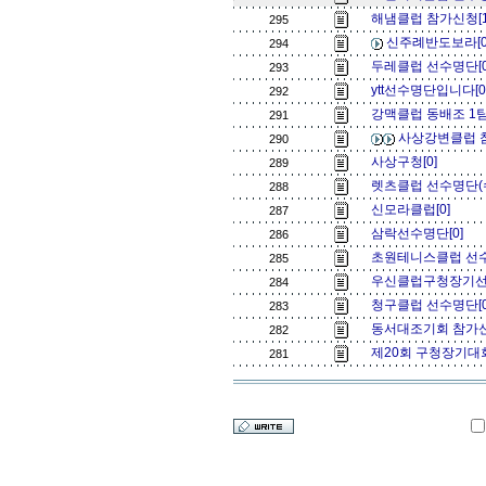
해냄클럽 참가신청[
295
신주례반도보라[
294
두레클럽 선수명단[
293
ytt선수명단입니다[
292
강맥클럽 동배조 1팀
291
사상강변클럽 
290
사상구청[0]
289
렛츠클럽 선수명단(수
288
신모라클럽[0]
287
삼락선수명단[0]
286
초원테니스클럽 선수
285
우신클럽구청장기선
284
청구클럽 선수명단[
283
동서대조기회 참가신
282
제20회 구청장기대
281