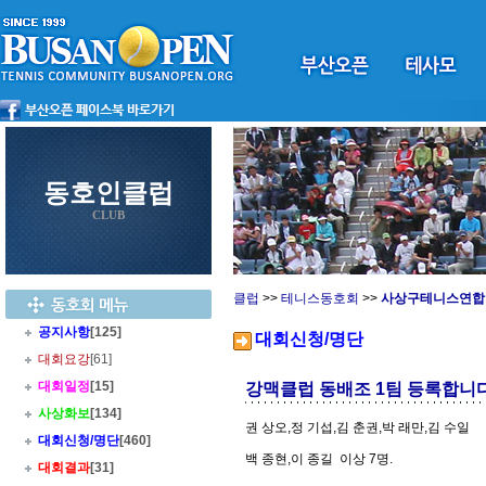
동호인클럽
CLUB
클럽
>>
테니스동호회
>>
사상구테니스연합
공지사항
[125]
대회신청/명단
대회요강
[61]
대회일정
[15]
강맥클럽 동배조 1팀 등록합니다
사상화보
[134]
권 상오,정 기섭,김 춘권,박 래만,김 수일
대회신청/명단
[460]
백 종현,이 종길 이상 7명.
대회결과
[31]