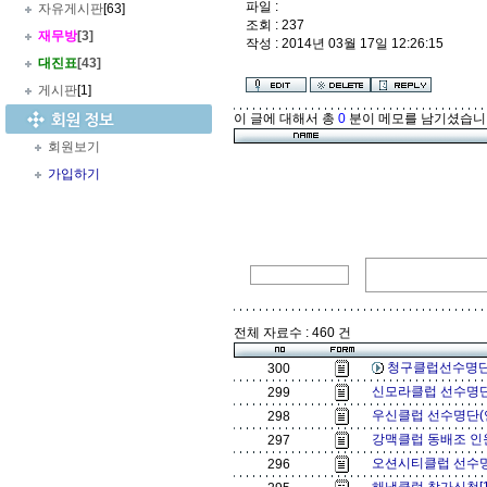
파일 :
자유게시판
[63]
조회 : 237
재무방
[3]
작성 : 2014년 03월 17일 12:26:15
대진표
[43]
게시판
[1]
이 글에 대해서 총
0
분이 메모를 남기셨습니
회원보기
가입하기
전체 자료수 : 460 건
청구클럽선수명단
300
신모라클럽 선수명단
299
우신클럽 선수명단(
298
강맥클럽 동배조 인
297
오션시티클럽 선수명
296