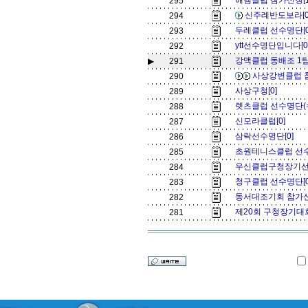
해냄클럽 참가신청[
295
신주례반도보라[
294
두레클럽 선수명단[
293
ytt선수명단입니다[
292
강맥클럽 동배조 1팀
▶
291
사상강변클럽 
290
사상구청[0]
289
렛츠클럽 선수명단(수
288
신모라클럽[0]
287
삼락선수명단[0]
286
초원테니스클럽 선수
285
우신클럽구청장기선
284
청구클럽 선수명단[
283
동서대조기회 참가신
282
제20회 구청장기대
281