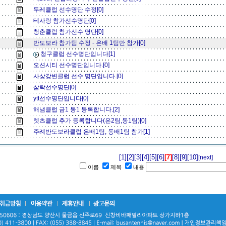
두레클럽 선수명단 수정[0]
테사랑 참가선수명단[0]
청춘클럽 참가선수 명단[0]
반도보라 참가팀 수정 - 은배 1팀만 참가[0]
청구클럽 선수명단입니다[1]
오션시티 선수명단입니다.[0]
사상강변클럽 선수 명단입니다.[0]
삼락선수명단[0]
ytt선수명단입니다[0]
해냄클럽 금1 동1 등록합니다.[2]
렛츠클럽 추가 등록합니다(은2팀,동1팀)[0]
주례반도보라클럽 은배1팀, 동배1팀 참가[1]
[1]
[2]
[3]
[4]
[5]
[6]
[7]
[8]
[9]
[10]
[next]
이름
제목
내용