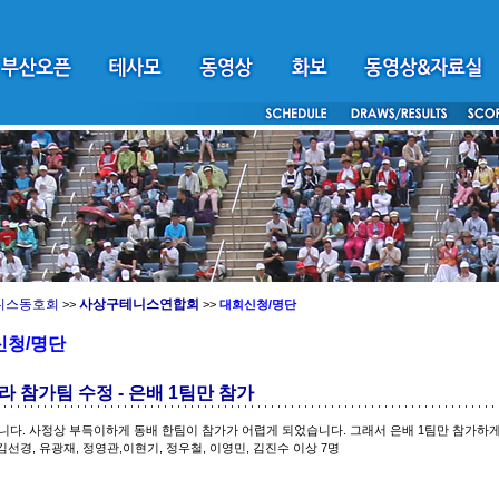
니스동호회
사상구테니스연합회
>>
>>
대회신청/명단
신청/명단
 참가팀 수정 - 은배 1팀만 참가
니다. 사정상 부득이하게 동배 한팀이 참가가 어렵게 되었습니다. 그래서 은배 1팀만 참가하게
 김선경, 유광재, 정영관,이현기, 정우철, 이영민, 김진수 이상 7명