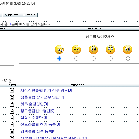
5년 04월 30일 15:23:56
해서 총
0
분이 메모를 남기셨습니다.
메모를 남겨주세요.
 460 건
사상강변클럽 참가 선수 명단[0]
청춘클럽 참가선수 명단[0]
렛츠 출전명단[0]
청구클럽선수명단[0]
삼락선수명단[0]
신모라클럽 참가 등록[0]
강맥클럽 선수 등록[0]
제26회 연합회장기 우신클럽선수명단[0]