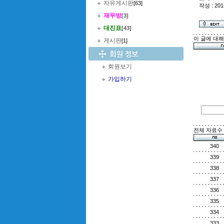
자유게시판
[63]
작성 : 201
재무방
[3]
대진표
[43]
이 글에 대
게시판
[1]
회원보기
가입하기
전체 자료수 :
340
339
338
337
336
335
334
333