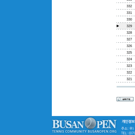
332
331
330
▶
329
328
327
326
325
324
323
322
321