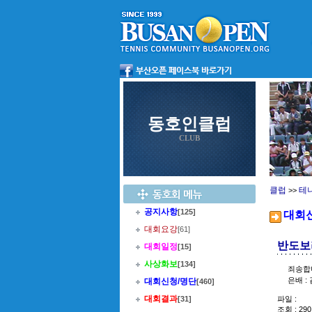
동호인클럽
CLUB
클럽
테
>>
공지사항
[125]
대회
대회요강
[61]
반도보라
대회일정
[15]
사상화보
[134]
죄송합
은배 :
대회신청/명단
[460]
대회결과
[31]
파일 :
조회 : 290