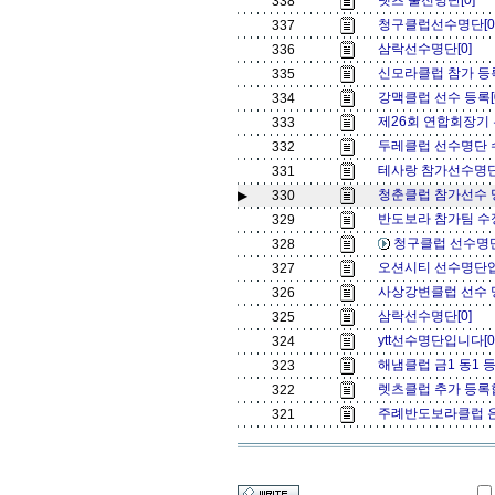
렛츠 출전명단[0]
338
청구클럽선수명단[0
337
삼락선수명단[0]
336
신모라클럽 참가 등록
335
강맥클럽 선수 등록[
334
제26회 연합회장기
333
두레클럽 선수명단 
332
테사랑 참가선수명단
331
청춘클럽 참가선수 명
▶
330
반도보라 참가팀 수정 
329
청구클럽 선수명
328
오션시티 선수명단입
327
사상강변클럽 선수 
326
삼락선수명단[0]
325
ytt선수명단입니다[
324
해냄클럽 금1 동1 
323
렛츠클럽 추가 등록합
322
주례반도보라클럽 은배
321