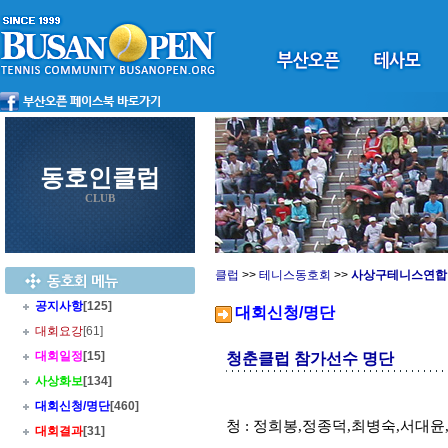
동호인클럽
CLUB
클럽
>>
테니스동호회
>>
사상구테니스연합
공지사항
[125]
대회신청/명단
대회요강
[61]
대회일정
[15]
청춘클럽 참가선수 명단
사상화보
[134]
대회신청/명단
[460]
청 : 정희봉,정종덕,최병숙,서대윤
대회결과
[31]