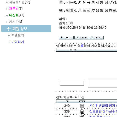
자유게시판
[63]
홍 : 김용철,이인규,이시창,장우영
재무방
[3]
백 : 박흥섭,김광석,추용철,정천모
대진표
[43]
파일 :
게시판
[1]
조회 : 373
작성 : 2015년 04월 30일 16:59:49
회원보기
가입하기
이 글에 대해서 총
0
분이 메모를 남기셨습니
전체 자료수 : 460 건
사상강변클럽 참가 선
340
청춘클럽 참가선수 
339