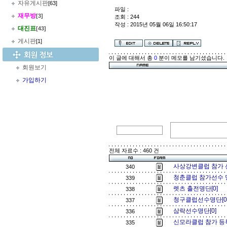
자유게시판
[63]
파일 :
재무방
[3]
조회 : 244
작성 : 2015년 05월 06일 16:50:17
대진표
[43]
게시판
[1]
이 글에 대해서 총
0
분이 메모를 남기셨습니다.
회원보기
가입하기
전체 자료수 : 460 건
사상강변클럽 참가 선
340
청춘클럽 참가선수 
339
렛츠 출전명단[0]
338
청구클럽선수명단[0
337
삼락선수명단[0]
336
신모라클럽 참가 등록
335