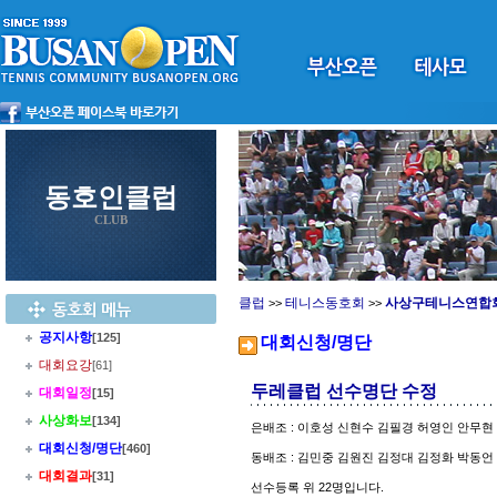
동호인클럽
CLUB
클럽
테니스동호회
사상구테니스연합
>>
>>
공지사항
[125]
대회신청/명단
대회요강
[61]
두레클럽 선수명단 수정
대회일정
[15]
사상화보
[134]
은배조 : 이호성 신현수 김필경 허영인 안무현
대회신청/명단
[460]
동배조 : 김민중 김원진 김정대 김정화 박동
대회결과
[31]
선수등록 위 22명입니다.