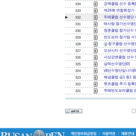
강맥클럽 선수 등록[
334
제26회 연합회장기
333
두레클럽 선수명단 수
▶
332
테사랑 참가선수명단
331
청춘클럽 참가선수 
330
반도보라 참가팀 수정 
329
청구클럽 선수명
328
오션시티 선수명단입
327
사상강변클럽 선수 
326
삼락선수명단[0]
325
ytt선수명단입니다[
324
해냄클럽 금1 동1 
323
렛츠클럽 추가 등록합
322
주례반도보라클럽 은배
321