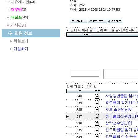
파일 :
자유게시판
[63]
조회 : 252
재무방
[3]
작성 : 2015년 10월 18일 19:47:53
대진표
[43]
게시판
[1]
이 글에 대해서 총
0
분이 메모를 남기셨습니다.
회원보기
가입하기
전체 자료수 : 460 건
사상강변클럽 참가 선
340
청춘클럽 참가선수 
339
렛츠 출전명단[0]
338
청구클럽선수명단[0
▶
337
삼락선수명단[0]
336
신모라클럽 참가 등록
335
강맥클럽 선수 등록[
334