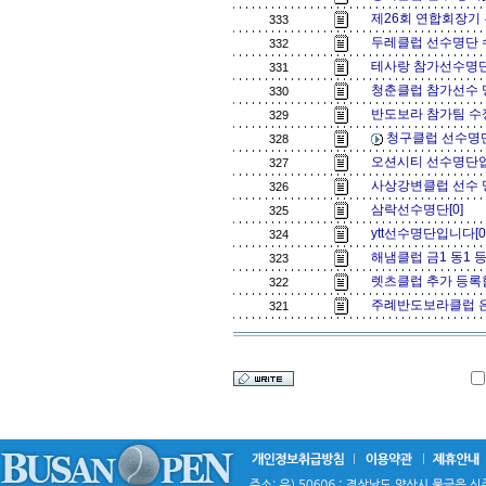
제26회 연합회장기
333
두레클럽 선수명단 
332
테사랑 참가선수명단
331
청춘클럽 참가선수 
330
반도보라 참가팀 수정 
329
청구클럽 선수명
328
오션시티 선수명단입
327
사상강변클럽 선수 
326
삼락선수명단[0]
325
ytt선수명단입니다[
324
해냄클럽 금1 동1 
323
렛츠클럽 추가 등록합
322
주례반도보라클럽 은배
321