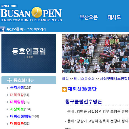
동호인클럽
CLUB
클럽
테니스동호회
사상구테니스연합
>>
>>
공지사항
[125]
대회신청/명단
대회요강
[61]
청구클럽선수명단
대회일정
[15]
사상화보
[134]
-
금배
:
김명규 성길용 이강우 조영준 류
대회신청/명단
[460]
-
동배
:
강상기 고병하 김옥희 전창태 정의
대회결과
[31]