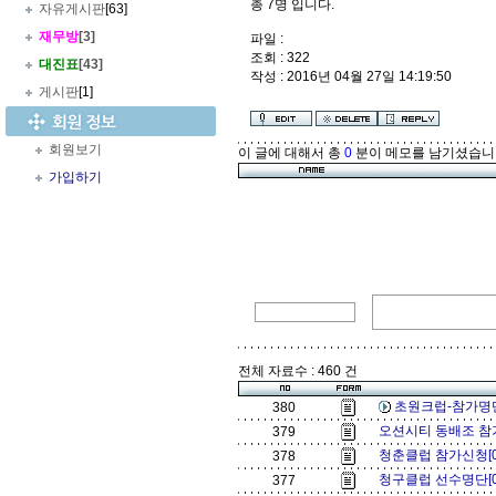
총 7명 입니다.
자유게시판
[63]
재무방
[3]
파일 :
조회 : 322
대진표
[43]
작성 : 2016년 04월 27일 14:19:50
게시판
[1]
회원보기
이 글에 대해서 총
0
분이 메모를 남기셨습니
가입하기
전체 자료수 : 460 건
초원크럽-참가명단
380
오션시티 동배조 참가
379
청춘클럽 참가신청[
378
청구클럽 선수명단[
377