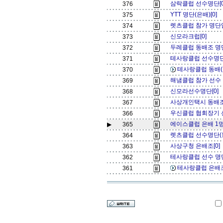
삼락클럽 선수명단[
376
YTT 명단(은배)[0]
375
렛츠클럽 참가 명단
374
신모라크럽[0]
373
두레클럽 동배조 명단
372
테사랑클럽 선수명단 (
371
테사랑클럽 동배(홍
370
해냄클럽 참가 선수 
369
신모라선수명단[0]
368
사상개인택시 동배조
367
우신클럽 협회장기 
366
에이스클럽 은배 1명
▶
365
렛츠클럽 선수명단(동
364
사상구청 은배조[0]
363
테사랑클럽 선수 명단
362
테사랑클럽 은배조 
361