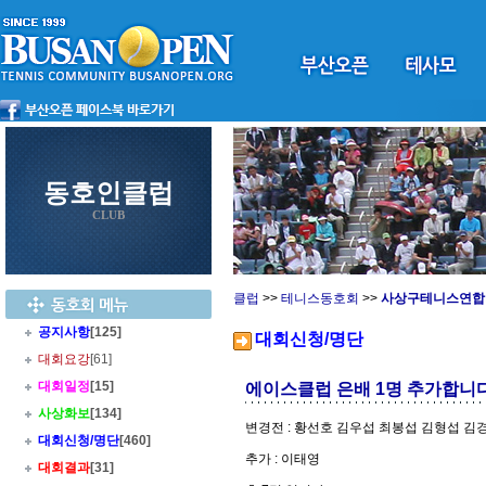
동호인클럽
CLUB
클럽
>>
테니스동호회
>>
사상구테니스연합
공지사항
[125]
대회신청/명단
대회요강
[61]
대회일정
[15]
에이스클럽 은배 1명 추가합니다
사상화보
[134]
변경전 : 황선호 김우섭 최봉섭 김형섭 김
대회신청/명단
[460]
추가 : 이태영
대회결과
[31]