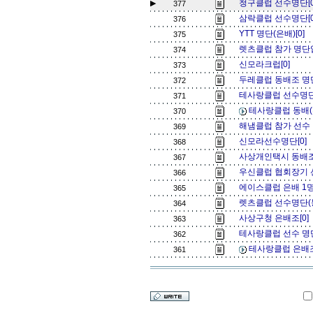
청구클럽 선수명단[0
▶
377
삼락클럽 선수명단[
376
YTT 명단(은배)[0]
375
렛츠클럽 참가 명단
374
신모라크럽[0]
373
두레클럽 동배조 명단
372
테사랑클럽 선수명단 (
371
테사랑클럽 동배(홍
370
해냄클럽 참가 선수 
369
신모라선수명단[0]
368
사상개인택시 동배조
367
우신클럽 협회장기 
366
에이스클럽 은배 1명
365
렛츠클럽 선수명단(동
364
사상구청 은배조[0]
363
테사랑클럽 선수 명단
362
테사랑클럽 은배조 
361