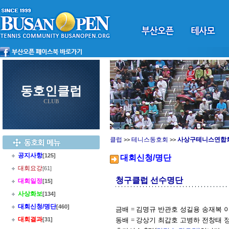
동호인클럽
CLUB
클럽
테니스동호회
사상구테니스연합
>>
>>
공지사항
[125]
대회신청/명단
대회요강
[61]
청구클럽 선수명단
대회일정
[15]
사상화보
[134]
대회신청/명단
[460]
금배
=
김명규 반관호 성길용 송재복 
대회결과
[31]
동배
=
강상기 최갑호 고병하 전창태 