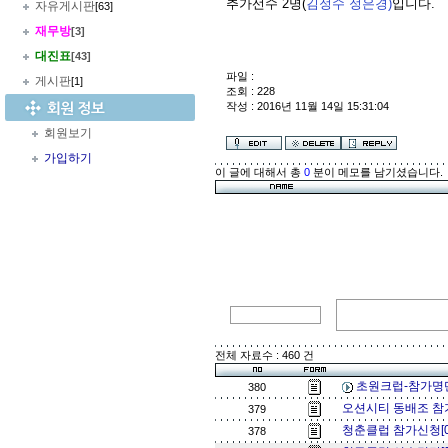
추가선수 2명(
김정수 정은경)
입니다.
자유게시판
[63]
재무방
[3]
대진표
[43]
파일 :
게시판
[1]
조회 : 228
작성 : 2016년 11월 14일 15:31:04
회원보기
가입하기
이 글에 대해서 총
0
분이 메모를 남기셨습니다.
전체 자료수 : 460 건
초원크럽-참가명단
380
오션시티 동배조 참가
379
청춘클럽 참가신청[
378