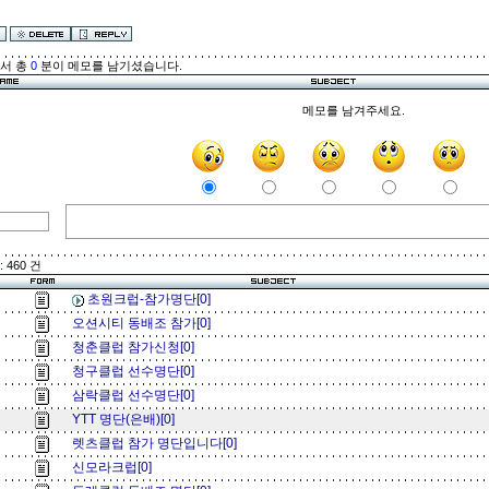
해서 총
0
분이 메모를 남기셨습니다.
메모를 남겨주세요.
 460 건
초원크럽-참가명단[0]
오션시티 동배조 참가[0]
청춘클럽 참가신청[0]
청구클럽 선수명단[0]
삼락클럽 선수명단[0]
YTT 명단(은배)[0]
렛츠클럽 참가 명단입니다[0]
신모라크럽[0]