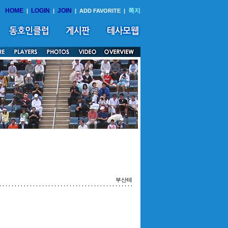
HOME
LOGIN
JOIN
쪽지
|
|
|
ADD FAVORITE
|
부산테