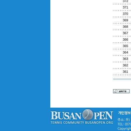
372
371
370
369
368
367
366
365
364
363
362
361