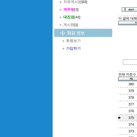
자유게시판
[63]
재무방
[3]
대진표
[43]
이 글에 대
게시판
[1]
회원보기
가입하기
전체 자료수 :
380
379
378
377
376
▶
375
374
373