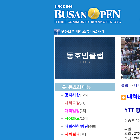
동호인클럽
CLUB
클럽
테
>>
공지사항
[125]
대회
대회요강
[61]
YTT 
대회일정
[15]
사상화보
[134]
이승훈 / 
대회신청/명단
[460]
파일 :
조회 : 275
대회결과
[31]
작성 : 201