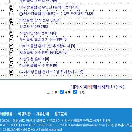
두레클럽 동배조 명단[0]
테사랑클럽 선수명단 (은배1, 동배3)[0]
테사랑클럽 동배(홍) 선수 1명 추가합니다.[0]
해냄클럽 참가 선수 명단[0]
신모라선수명단[0]
사상개인택시 동배조[0]
우신클럽 협회장기 선수명단[0]
에이스클럽 은배 1명 추가합니다.[0]
렛츠클럽 선수명단(동배1팀)[0]
사상구청 은배조[0]
테사랑클럽 선수 명단[0]
테사랑클럽 은배조 1명 추가합니다..[0]
[1]
[2]
[3]
[4]
[5]
[6]
[7]
[8]
[9]
[10]
[next]
이름
제목
내용