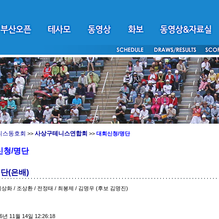
니스동호회
사상구테니스연합회
>>
>>
대회신청/명단
신청/명단
명단(은배)
이상화 / 조상환 / 전정태 / 최봉제 / 김명우 (후보 김명진)
6년 11월 14일 12:26:18