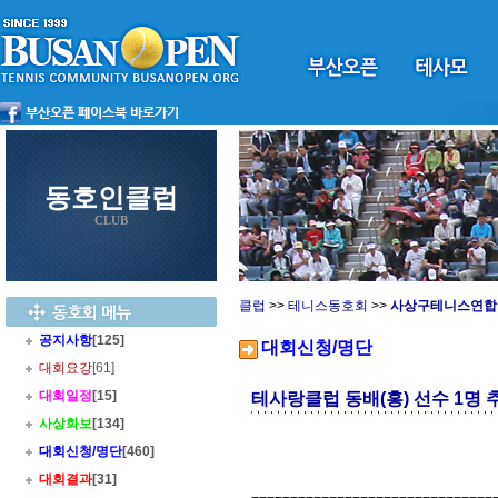
동호인클럽
CLUB
클럽
>>
테니스동호회
>>
사상구테니스연합
공지사항
[125]
대회신청/명단
대회요강
[61]
대회일정
[15]
테사랑클럽 동배(홍) 선수 1명 
사상화보
[134]
대회신청/명단
[460]
대회결과
[31]