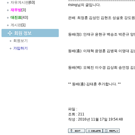
===============================
자유게시판
[63]
rising님의 글입니다.
재무방
[3]
대진표
[43]
은배: 최정훈 김성민 김현조 성설호 강도
게시판
[1]
동배(청): 안재규 윤현규 백승조 박준규 
회원보기
가입하기
동배(홍): 이채혁 윤영훈 김병욱 이영대 
동배(백): 오혜진 이수경 김상희 송언정 
** 동배(홍) 김태훈 추가합니다. **
파일 :
조회 : 211
작성 : 2016년 11월 17일 19:54:48