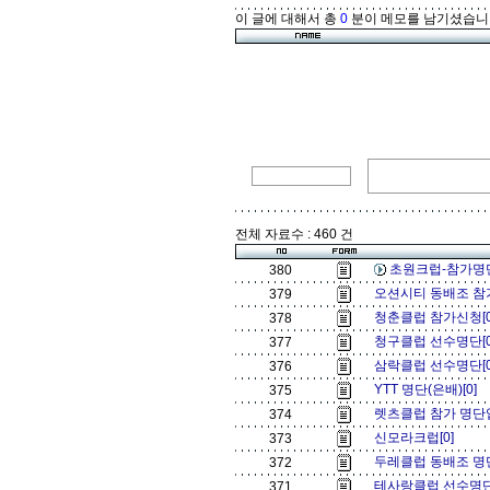
이 글에 대해서 총
0
분이 메모를 남기셨습니
전체 자료수 : 460 건
초원크럽-참가명단
380
오션시티 동배조 참가
379
청춘클럽 참가신청[
378
청구클럽 선수명단[
377
삼락클럽 선수명단[
376
YTT 명단(은배)[0]
375
렛츠클럽 참가 명단
374
신모라크럽[0]
373
두레클럽 동배조 명단
372
테사랑클럽 선수명단 (
371