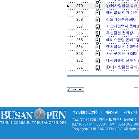
테사랑클럽 동배(홍
▶
370
해냄클럽 참가 선수 
369
신모라선수명단[0]
368
사상개인택시 동배조
367
우신클럽 협회장기 
366
에이스클럽 은배 1명
365
렛츠클럽 선수명단(동
364
사상구청 은배조[0]
363
테사랑클럽 선수 명단
362
테사랑클럽 은배조 
361