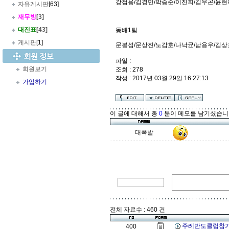
강점용/김경민/박승순/이진희/김우곤/윤현
자유게시판
[63]
재무방
[3]
대진표
[43]
동배1팀
게시판
[1]
문봉섭/문상진/노갑호/나낙균/남용우/김상
파일 :
회원보기
조회 : 278
작성 : 2017년 03월 29일 16:27:13
가입하기
이 글에 대해서 총
0
분이 메모를 남기셨습니
대폭발
전체 자료수 : 460 건
주례반도클럽참가
400