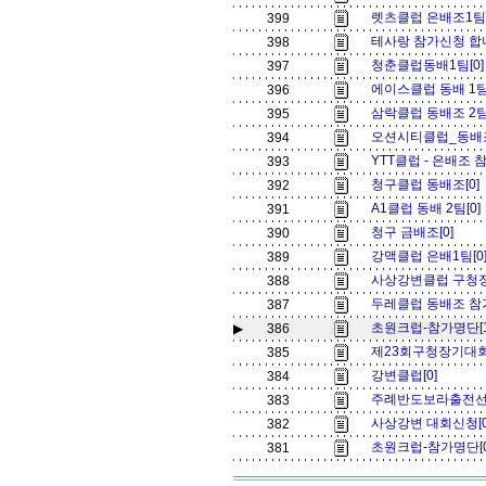
렛츠클럽 은배조1팀
399
테사랑 참가신청 합
398
청춘클럽동배1팀[0
397
에이스클럽 동배 1팀
396
삼락클럽 동배조 2팀.,
395
오션시티클럽_동배조
394
YTT클럽 - 은배조 
393
청구클럽 동배조[0]
392
A1클럽 동배 2팀[0
391
청구 금배조[0]
390
강맥클럽 은배1팀[0
389
사상강변클럽 구청장배
388
두레클럽 동배조 참
387
초원크럽-참가명단[1
▶
386
제23회구청장기대회 
385
강변클럽[0]
384
주례반도보라출전선수
383
사상강변 대회신청[
382
초원크럽-참가명단[
381