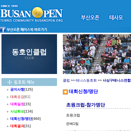
동호인클럽
CLUB
클럽
>>
테니스동호회
>>
사상구테니스연합
공지사항
[125]
대회신청/명단
대회요강
[61]
대회일정
[15]
초원크럽-참가명단
사상화보
[134]
초원크럽
대회신청/명단
[460]
은배1팀
대회결과
[31]