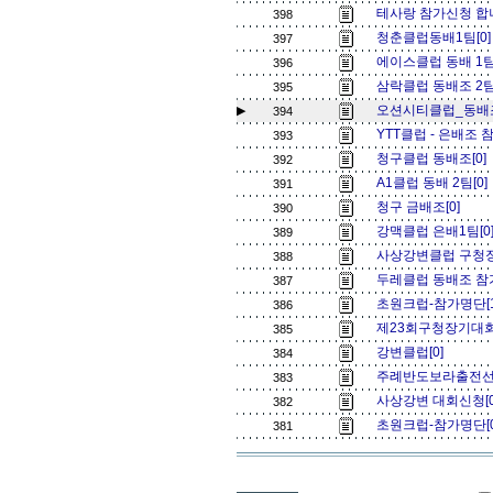
테사랑 참가신청 합
398
청춘클럽동배1팀[0
397
에이스클럽 동배 1팀
396
삼락클럽 동배조 2팀.,
395
오션시티클럽_동배조
▶
394
YTT클럽 - 은배조 
393
청구클럽 동배조[0]
392
A1클럽 동배 2팀[0
391
청구 금배조[0]
390
강맥클럽 은배1팀[0
389
사상강변클럽 구청장배
388
두레클럽 동배조 참
387
초원크럽-참가명단[
386
제23회구청장기대회 
385
강변클럽[0]
384
주례반도보라출전선수
383
사상강변 대회신청[
382
초원크럽-참가명단[
381