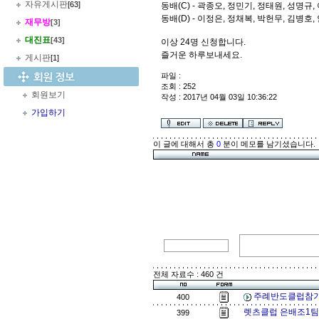
자유게시판
[63]
동배(C) - 곽종오, 정민기, 정태원, 성명규
동배(D) - 이정은, 정채복, 박헌무, 김병호
재무방
[3]
대진표
[43]
이상 24명 신청합니다.
즐거운 하루보내세요.
게시판
[1]
파일 :
조회 : 252
회원보기
작성 : 2017년 04월 03일 10:36:22
가입하기
이 글에 대해서 총
0
분이 메모를 남기셨습니다.
전체 자료수 : 460 건
주례반도클럽참가
400
렛츠클럽 은배조1팀
399