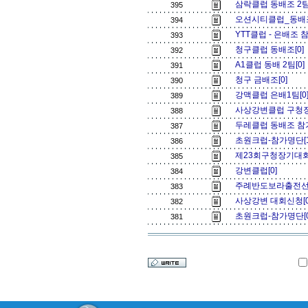
삼락클럽 동배조 2팀.,
395
오션시티클럽_동배조
394
YTT클럽 - 은배조 
393
청구클럽 동배조[0]
392
A1클럽 동배 2팀[0
391
청구 금배조[0]
390
강맥클럽 은배1팀[0
389
사상강변클럽 구청장배
388
두레클럽 동배조 참
387
초원크럽-참가명단[
386
제23회구청장기대회 
385
강변클럽[0]
384
주례반도보라출전선수
383
사상강변 대회신청[
382
초원크럽-참가명단[
381