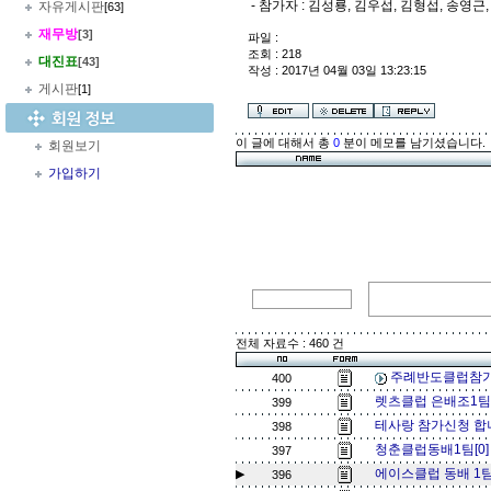
- 참가자 : 김성룡, 김우섭, 김형섭, 송영근
자유게시판
[63]
재무방
[3]
파일 :
조회 : 218
대진표
[43]
작성 : 2017년 04월 03일 13:23:15
게시판
[1]
이 글에 대해서 총
0
분이 메모를 남기셨습니다.
회원보기
가입하기
전체 자료수 : 460 건
주례반도클럽참가
400
렛츠클럽 은배조1팀
399
테사랑 참가신청 합
398
청춘클럽동배1팀[0
397
에이스클럽 동배 1팀 
▶
396