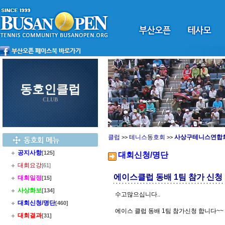
동호인클럽
CLUB
클럽
테니스동호회
사상구테니스연합
>>
>>
공지사항
[125]
대회신청/명단
대회요강
[61]
에이스클럽 동배 1팀 참가 신청
대회일정
[15]
사상화보
[134]
수고많으십니다..
대회신청/명단
[460]
에이스 클럽 동배 1팀 참가신청 합니다~~
대회결과
[31]