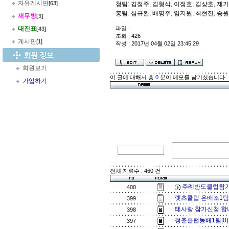
자유게시판
[63]
청팀: 김정주, 김형식, 이정호, 김상호, 제
홍팀: 심규환, 배명주, 임지원, 최현진, 송
재무방
[3]
대진표
파일 :
[43]
조회 : 426
게시판
[1]
작성 : 2017년 04월 02일 23:45:29
회원보기
이 글에 대해서 총
0
분이 메모를 남기셨습니다.
가입하기
전체 자료수 : 460 건
주례반도클럽참가
400
렛츠클럽 은배조1팀
399
테사랑 참가신청 합
398
청춘클럽동배1팀[0
397