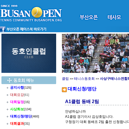
동호인클럽
CLUB
클럽
테니스동호회
사상구테니스연합
>>
>>
공지사항
[125]
대회신청/명단
대회요강
[61]
A1클럽 동배 2팀
대회일정
[15]
사상화보
[134]
안녕하십니까
대회신청/명단
[460]
A1클럽 경기이사 김상호입니다.
구청장기 대회 동배조 2팀 출전 신청합니다
대회결과
[31]