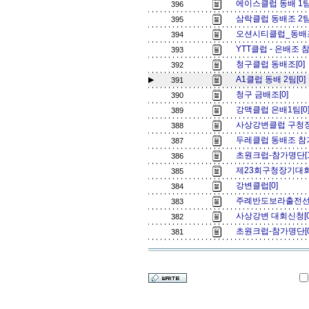
에이스클럽 동배 1팀
396
삼락클럽 동배조 2팀.,
395
오션시티클럽_동배조
394
YTT클럽 - 은배조 
393
청구클럽 동배조[0]
392
A1클럽 동배 2팀[0]
▶
391
청구 금배조[0]
390
강맥클럽 은배1팀[0
389
사상강변클럽 구청장배
388
두레클럽 동배조 참
387
초원크럽-참가명단[
386
제23회구청장기대회 
385
강변클럽[0]
384
주례반도보라출전선수
383
사상강변 대회신청[
382
초원크럽-참가명단[
381