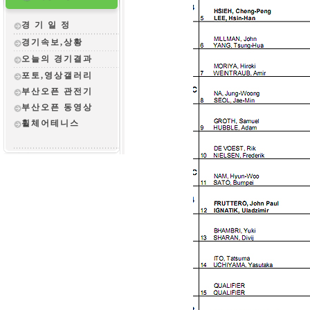
경 기 일 정
경기속보,상황
오늘의 경기결과
포토,영상갤러리
부산오픈 관전
기
부산오픈 동영상
휠체어테니스