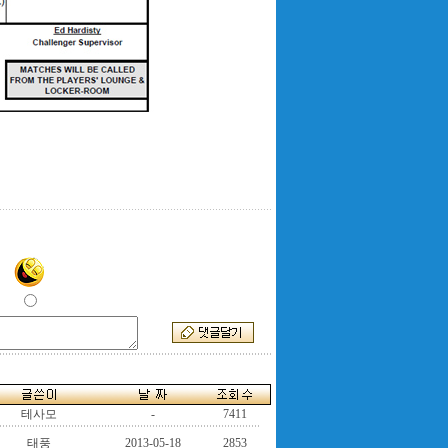
테사모
-
7411
태풍
2013-05-18
2853