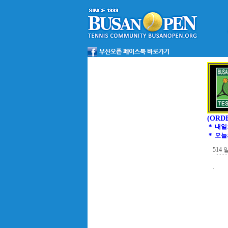
(ORD
＊ 내일
＊ 오늘
514 
.