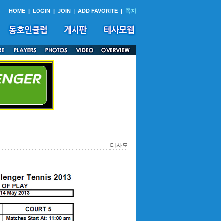
HOME
|
LOGIN
|
JOIN
|
ADD FAVORITE
|
쪽지
테사모