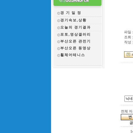
경 기 일 정
경기속보,상황
오늘의 경기결과
파일 
포토,영상갤러리
조회 :
부산오픈 관전
기
작성 :
부산오픈 동영상
휠체어테니스
전체 자료
공
1