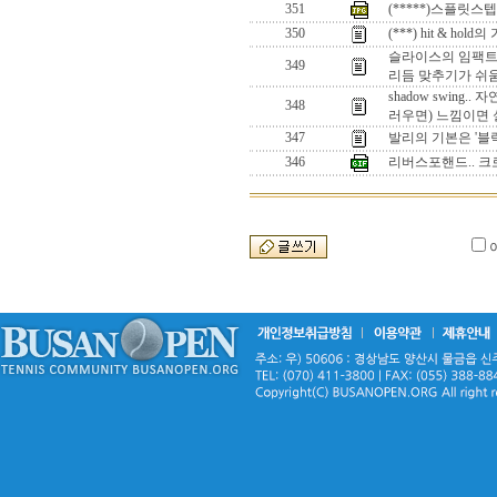
351
(*****)스플릿스텝
350
(***) hit & 
슬라이스의 임팩트 
349
리듬 맞추기가 쉬
shadow swin
348
러우면) 느낌이면
347
발리의 기본은 '블락
346
리버스포핸드.. 크