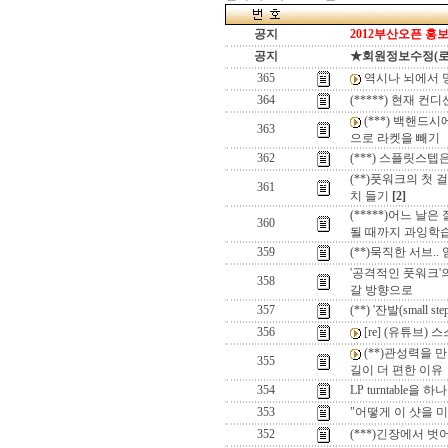
공지
2012부산오픈 홍보
공지
★회원정보수정(로그인
365
역시나 뇌에서 
364
(*****) 현재 컨
(***) 백핸드
363
으로 라켓을 빼기
362
(***) 스플릿스텝
(**)풋워크의 첫 걸
361
치 들기
[2]
(*****)어느 날
360
될 때까지 과잉학
359
(**)묵직한 서브.
'공격적인 풋워크'의
358
갈 방향으로
357
(**) '잔발(small 
356
[re] (유튜브) 
(**)관성력을 
355
길이 더 편한 이유
354
LP turntable을 
353
"어떻게 이 샷을 미
352
(***)긴장에서 벗어나는