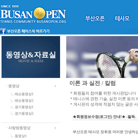
동영상&자료실
MOVIE & DATA
이론 과 실전 / 칼럼
ㆍ동영상
＊회원들의 참여를 위한 게시판입니다
레슨동영상1
＊테니스에 관한 기술, 실전 이론 등의
레슨동영상2
＊게시판의 성격에 적절치 않는 글은 
경기동영상1
경기동영상2
★회원정보수정(로그인) 안내!★ -필독-
ㆍ사랑방동영상
부산오픈 테사모 정회원 여러분 안녕하
동영상1