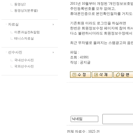
2011년 10월부터 개정된 '개인정보보호
동영상2
주민등록번호를 모두 없애고,
동영상3(분류별)
휴대폰인증으로 본인확인절차를 거치도
기존회원 이라도 로그인을 하실려면
ㆍ자료실
한번은 회원정보수정 페이지에 참여 하셔
이론과실전&칼럼
다소 불편하시더라도 회원정보수정에서 
테니스자료실
최근 무차별로 올려지는 스팸광고와 음란
ㆍ선수사진
파일 :
조회 : 41991
국내선수사진
작성 : 공지글
국외선수사진
전체 자료수 : 1025 건