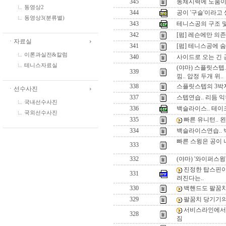
345
동체시력에 도움이 
동영상2
344
공이 '구슬'이라고
동영상3(분류별)
343
테니스공의 구조 
342
[펌] 레슨에만 의
ㆍ자료실
341
[펌] 테니스공에 
이론과실전&칼럼
340
사이드로 오는 긴 
테니스자료실
(야마) 스플릿스텝
339
낌.. 압정 두개 위..
338
스플릿스텝의 3박자
ㆍ선수사진
337
스텝연습.. 리듬 익
국내선수사진
336
백슬라이스.. 테이
국외선수사진
335
빠른 유니턴..
334
백슬라이스연습.. 벽
빠른 스윙은 공이 
333
332
(야마) '와이퍼스
진정한 탑스핀이
331
려진다는..
330
백핸드도 팔꿈치
329
팔꿈치 당기기의
서비스라인에서 
328
짐