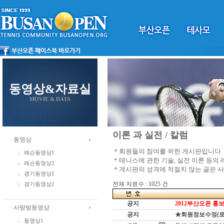
동영상&자료실
MOVIE & DATA
이론 과 실전 / 칼럼
ㆍ동영상
＊회원들의 참여를 위한 게시판입니다
레슨동영상1
＊테니스에 관한 기술, 실전 이론 등의
레슨동영상2
＊게시판의 성격에 적절치 않는 글은 
경기동영상1
전체 자료수 : 1025 건
경기동영상2
공지
2012부산오픈 홍보
ㆍ사랑방동영상
공지
★회원정보수정(로그인
동영상1