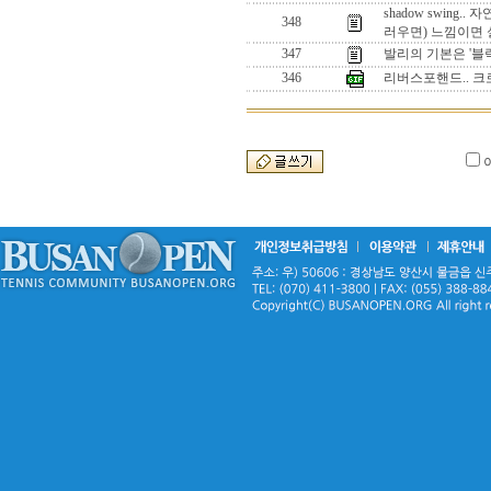
shadow swin
348
러우면) 느낌이면
347
발리의 기본은 '블락
346
리버스포핸드.. 크