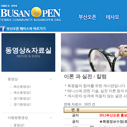
동영상&자료실
MOVIE & DATA
이론 과 실전 / 칼럼
ㆍ동영상
＊회원들의 참여를 위한 게시판입니다
레슨동영상1
＊테니스에 관한 기술, 실전 이론 등의
레슨동영상2
＊게시판의 성격에 적절치 않는 글은 
경기동영상1
전체 자료수 : 1025 건
경기동영상2
공지
2012부산오픈 홍보
ㆍ사랑방동영상
공지
★회원정보수정(로그인
동영상1