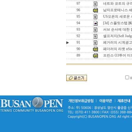
97
네트와 코트의 규
96
남자프로테니스 세
95
US오픈의 새로운 시스템
94
[3d] 스플릿스텝
[6
93
서브 순서에 대한
92
셀프저지(Self J
▶
91
페거러의 시계광고 
90
페더러의 라켓 nSix
89
프린스 O3투어 미