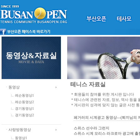
동영상&자료실
MOVIE & DATA
테니스 자료실
ㆍ동영상
＊회원들의 참여를 위한 게시판 입니다
레슨동영상1
＊테니스에 관련된 자료, 정보, 역사 등을
레슨동영상2
＊게시판의 성격에 맞지 않는 글은 사전 
경기동영상1
경기동영상2
페거러의 시계광고 동영상---(퇴끼님의 
스위스 선수라 그런지
ㆍ사랑방동영상
스위스 시계 모리스 라크로아 광고에 출현
동영상1