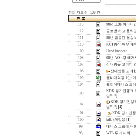
전체 자료수 : 138 건
113
98년 上海 하이네켄
112
골로방 하고 몰릭
111
86년 윔블던 결승 
110
KCT방식-매우 재
109
Hand Incident
108
00년 AO 4강 애거
107
상대방을 고려한 
106
상대방을 고려
105
월례대회용 1인4
104
휠체어테니스 트레
KDK 경기진행표 
103
님!!!!!)
KDK 경기진행
102
님!!!!!)
[4]
101
KDK 경기진행
100
kdk 3게임용
[1]
99
테니스 그립에 대
98
WTA 투어 대회