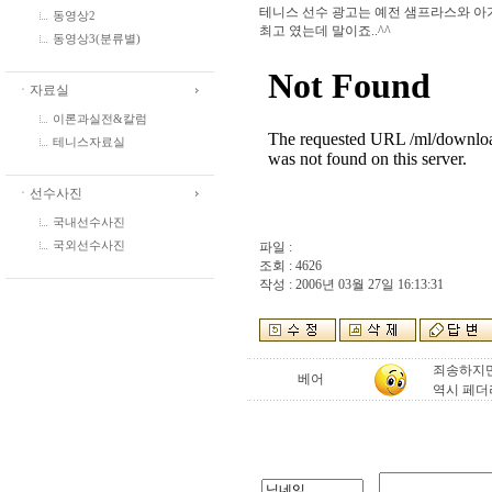
테니스 선수 광고는 예전 샘프라스와 아
동영상2
최고 였는데 말이죠..^^
동영상3(분류별)
ㆍ자료실
이론과실전&칼럼
테니스자료실
ㆍ선수사진
국내선수사진
파일 :
국외선수사진
조회 : 4626
작성 : 2006년 03월 27일 16:13:31
죄송하지만
베어
역시 페더