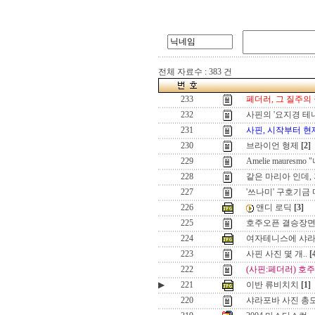
전체 자료수 : 383 건
233
페더러, 그 질주의
232
사핀의 '요지경 테
231
사핀, 시작부터 
230
브라이언 형제
[2]
229
Amelie maures
228
같은 마리아 인데,
227
'쓰나미' 구호기금
226
앤디 로딕
[3]
225
호주오픈 결승장
224
여자테니스에 샤라
223
사핀 사진 몇 개..
[
222
(사핀:페더러) 호
▶
221
이반 류비치치
[1]
220
샤라포바 사진 총