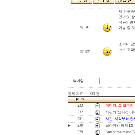
제 친구중
겼어요. 
적응되면 
워나비
가능 할 것
조피디 닮았
ㅋㅋ 조피디
엄태희
전체 자료수 : 383 건
233
페더러, 그 질주의
232
사핀의 '요지경 테
231
사핀, 시작부터 
▶
230
브라이언 형제
[2]
229
Amelie maures