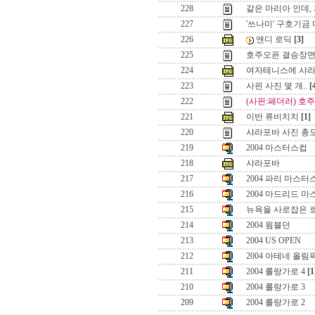
228
같은 마리아 인데,
227
'쓰나미' 구호기금
226
앤디 로딕
[3]
225
호주오픈 결승장
224
여자테니스에 샤라
223
사핀 사진 몇 개..
[
222
(사핀:페더러) 호
221
이반 류비치치
[1]
220
샤라포바 사진 총
219
2004 마스터스컵
218
샤라포바
217
2004 파리 마스터
216
2004 마드리드 
215
뉴욕을 사로잡은 
214
2004 윔블던
213
2004 US OPEN
212
2004 아테네 올림
211
2004 롤랑가로 4
[1
210
2004 롤랑가로 3
209
2004 롤랑가로 2