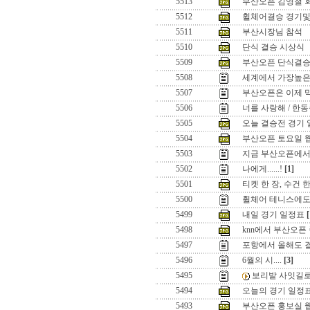
5513
부산오픈 김영철 회
5512
휠체어결승 경기및
5511
부산시장님 참석
5510
단식 결승 시상식
5509
부산오픈 단식결
5508
세계에서 가장높은 
5507
부산오픈은 이제 
5506
너를 사랑해 / 한
5505
오늘 결승전 경기
5504
부산오픈 토요일 웹님들.
5503
지금 부산오픈에서는
5502
나에게......!
[1]
5501
티켓 한 장, 수건 한 
5500
휠체어 테니스에도 
5499
내일 경기 일정표
[
5498
knn에서 부산오픈
5497
포항에서 올해도 
5496
6월의 시....
[3]
5495
보리밭 사잇길로 ..
5494
오늘의 경기 일정표
5493
부산오픈 홍보실 웹님들.