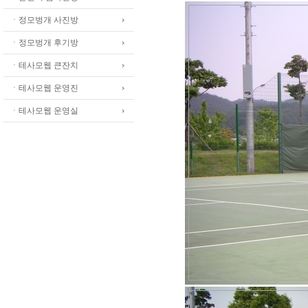
ㆍ정모벙개 사진방
ㆍ정모벙개 후기방
ㆍ테사모웹 큰잔치
ㆍ테사모웹 운영진
ㆍ테사모웹 운영실