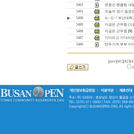
5492
전웅선 펜클럽 내
5491
오늘의 경기 일정표
▶
5490
누~드~! 부산대학
5489
지금은 근무중 (1)
5488
지금은 근무중
[9]
5487
기다리고 기다리던
5486
만두가게 부부 이야기
[41]
[42]
[4
[prev]