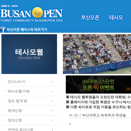
테사모웹
TESAMO WEB
ㆍ인사나누기
ㆍ테사모웹 카페
▣ 테사모 웹회원들의 도란도란 대화방, 수
ㆍ정모 벙개 방
▣ 홈페이지에 가입한 회원은 누구나 테
▣ 다른 싸이트로 직접 이동을 유도하는 링
ㆍ벙개신청
누~드~! 부산대학교 체육학과 학생들
ㆍ정모신청
*
ㆍ큰잔치 참가신청