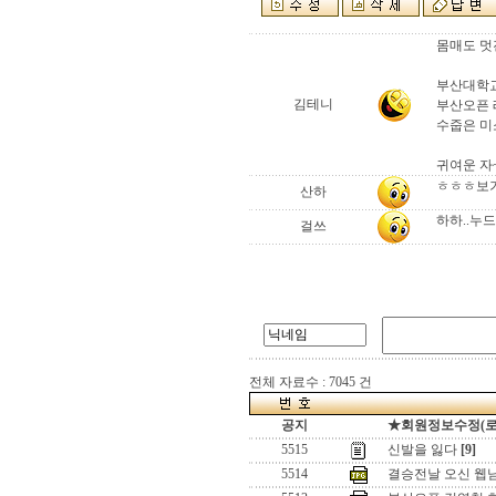
몸매도 멋
부산대학교
김테니
부산오픈 
수줍은 미
귀여운 자~
ㅎㅎㅎ보기
산하
하하..누
걸쓰
전체 자료수 : 7045 건
공지
★회원정보수정(로그인
5515
신발을 잃다
[9]
5514
결승전날 오신 웹님들 ..