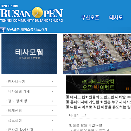
테사모웹
TESAMO WEB
ㆍ인사나누기
ㆍ테사모웹 카페
▣ 테사모 웹회원들의 도란도란 대화방, 수
ㆍ정모 벙개 방
▣ 홈페이지에 가입한 회원은 누구나 테
▣ 다른 싸이트로 직접 이동을 유도하는 링
ㆍ벙개신청
나에게......!
ㆍ정모신청
한움큼 쌀알이 있다면
ㆍ큰잔치 참가신청
그것으로 오늘을 만족하고