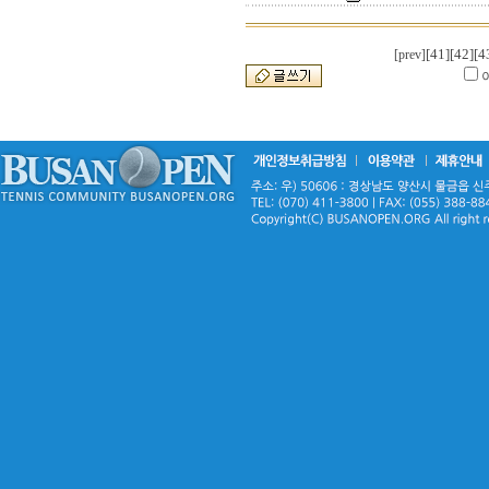
[41]
[42]
[4
[prev]