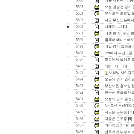
5506
너를 사랑해 / 한
5505
오늘 결승전 경기
5504
부산오픈 토요일 웹님들.
5503
지금 부산오픈에서는
▶
5502
나에게......!
[1]
5501
티켓 한 장, 수건 한 
5500
휠체어 테니스에도 
5499
내일 경기 일정표
[
5498
knn에서 부산오픈
5497
포항에서 올해도 
5496
6월의 시....
[3]
5495
보리밭 사잇길로 ..
5494
오늘의 경기 일정표
5493
부산오픈 홍보실 웹님들.
5492
전웅선 펜클럽 내
5491
오늘의 경기 일정표
5490
누~드~! 부산대학
5489
지금은 근무중 (1)
5488
지금은 근무중
[9]
5487
기다리고 기다리던
5486
만두가게 부부 이야기