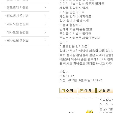
이야기 나눌수있는 동무가 있거든
ㆍ정모벙개 사진방
세상을 원망하지 말자
이작은 몸뚱아리로
ㆍ정모벙개 후기방
세상을 얼마나 차지하고
알면 얼마나 알겠는가!
ㆍ테사모웹 큰잔치
오늘에 충실하고
남에게 덕을 배풀줄 알고
ㆍ테사모웹 운영진
욕심을 이겨낼수 있다면
우리는 지혜로운 사람인것이다
ㆍ테사모웹 운영실
문득 !
이모든것을 망각하고
일에만 전념한 이넘이 죄송할 따름 입니
특히 절라방 횐님들께 깊은 사과에 말씀
6월초에 여수나 순천 광주에서 벼락 칠
웹 테사모 횐님들도 건강들 하시고 자주
파일 :
조회 : 1112
작성 : 2007년 06월 02일 11:14:27
지역장님 
머니머니 
돈많이 벌