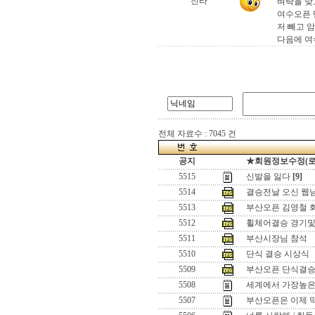
전라
벼락을 맞
여수오픈 
저 빼고 
다음에 여
전체 자료수 : 7045 건
공지
★회원정보수정(로그인
5515
신발을 잃다
[9]
5514
결승전날 오신 웹님들 ..
5513
부산오픈 김영철 회
5512
휠체어결승 경기및
5511
부산시장님 참석
5510
단식 결승 시상식
5509
부산오픈 단식결
5508
세계에서 가장높은 
5507
부산오픈은 이제 