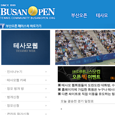
테사모웹
TESAMO WEB
ㆍ인사나누기
ㆍ테사모웹 카페
▣ 테사모 웹회원들의 도란도란 대화방, 수
ㆍ정모 벙개 방
▣ 홈페이지에 가입한 회원은 누구나 테
▣ 다른 싸이트로 직접 이동을 유도하는 링
ㆍ벙개신청
오늘 결승전 경기 일정표
ㆍ정모신청
*
ㆍ큰잔치 참가신청