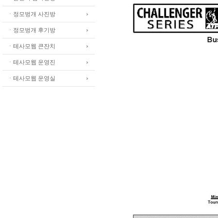
ㆍ정모벙개 사진방
ㆍ정모벙개 후기방
ㆍ테사모웹 큰잔치
ㆍ테사모웹 운영진
ㆍ테사모웹 운영실