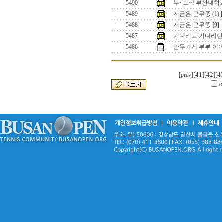
5490
누~드~! 부산대학
5489
지금은 근무중 (1)
5488
지금은 근무중
[9]
5487
기다리고 기다리던
5486
만두가게 부부 이야기
[41]
[42]
[4
[prev]