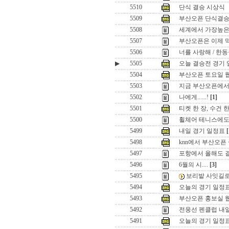
5510
단식 결승 시상식
5509
부산오픈 단식결
5508
세계에서 가장높은 
5507
부산오픈은 이제 
5506
너를 사랑해 / 한
▶
5505
오늘 결승전 경기
5504
부산오픈 토요일 웹님들.
5503
지금 부산오픈에서는
5502
나에게......!
[1]
5501
티켓 한 장, 수건 한 
5500
휠체어 테니스에도 
5499
내일 경기 일정표
[
5498
knn에서 부산오픈
5497
포항에서 올해도 
5496
6월의 시....
[3]
5495
보리밭 사잇길로 ..
5494
오늘의 경기 일정표
5493
부산오픈 홍보실 웹님들.
5492
전웅선 펜클럽 내
5491
오늘의 경기 일정표