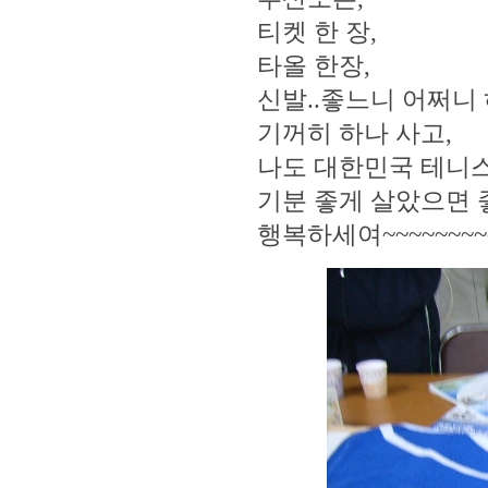
티켓 한 장,
타올 한장,
신발..좋느니 어쩌니 
기꺼히 하나 사고,
나도 대한민국 테니스
기분 좋게 살았으면 
행복하세여~~~~~~~~