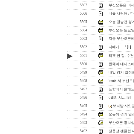
5507
부산오픈은 이제
5506
너를 사랑해 / 
5505
오늘 결승전 경
5504
부산오픈 토요일 웹님
5503
지금 부산오픈에
5502
나에게......!
[1]
▶
5501
티켓 한 장, 수건 
5500
휠체어 테니스에도
5499
내일 경기 일정
5498
knn에서 부산오
5497
포항에서 올해도
5496
6월의 시....
[3]
5495
보리밭 사잇길로 
5494
오늘의 경기 일
5493
부산오픈 홍보실 웹님
5492
전웅선 펜클럽 