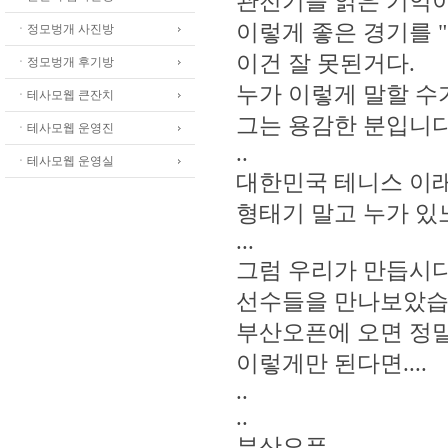
관전기를 읽은 기억이
이렇게 좋은 경기를 "
ㆍ정모벙개 사진방
이건 잘 못된거다.
ㆍ정모벙개 후기방
누가 이렇게 말할 수
ㆍ테사모웹 큰잔치
그는 용감한 분입니다
ㆍ테사모웹 운영진
..
ㆍ테사모웹 운영실
대한민국 테니스 이래
형태기 말고 누가 있
...
그럼 우리가 만듭시다
선수들을 만나보았습
부산오픈에 오면 정말
이렇게만 된다면....
..
..
부산오픈,