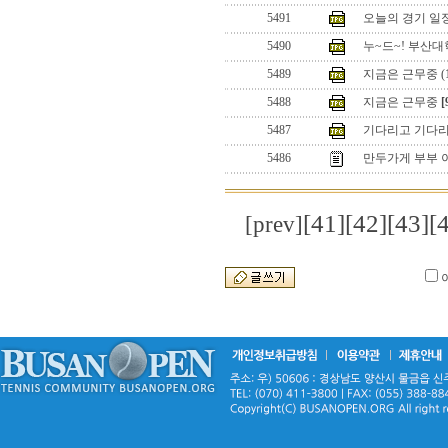
5491
오늘의 경기 일정
5490
누~드~! 부산
5489
지금은 근무중 (1
5488
지금은 근무중
[
5487
기다리고 기다리
5486
만두가게 부부 이야
[41]
[42]
[43]
[
[prev]