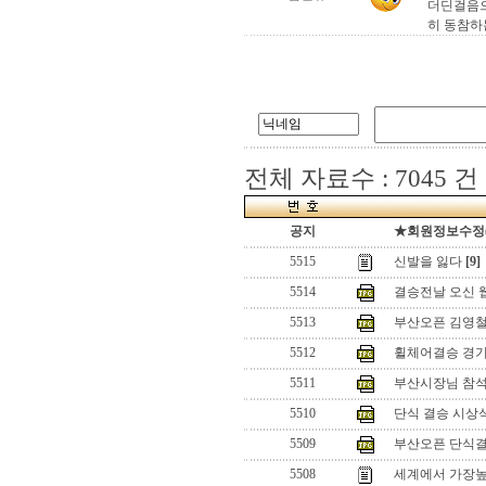
더딘걸음으
히 동참하
전체 자료수 : 7045 건
공지
★회원정보수정(로
5515
신발을 잃다
[9]
5514
결승전날 오신 웹님들 
5513
부산오픈 김영철 
5512
휠체어결승 경기
5511
부산시장님 참
5510
단식 결승 시상
5509
부산오픈 단식
5508
세계에서 가장높은