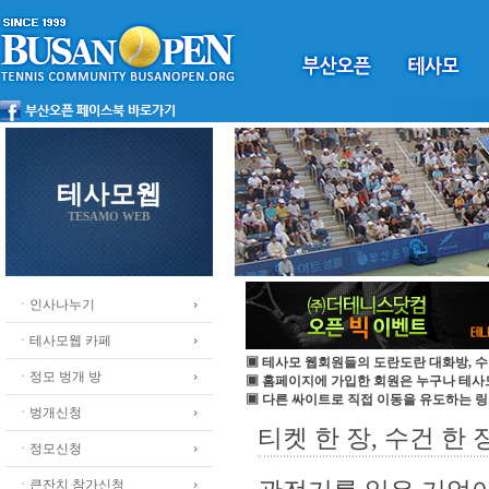
테사모웹
TESAMO WEB
ㆍ인사나누기
ㆍ테사모웹 카페
▣ 테사모 웹회원들의 도란도란 대화방, 수
ㆍ정모 벙개 방
▣ 홈페이지에 가입한 회원은 누구나 테
▣ 다른 싸이트로 직접 이동을 유도하는 링
ㆍ벙개신청
티켓 한 장, 수건 한 장.
ㆍ정모신청
ㆍ큰잔치 참가신청