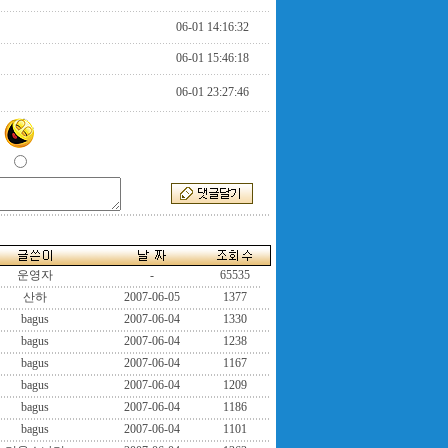
06-01 14:16:32
06-01 15:46:18
06-01 23:27:46
운영자
-
65535
산하
2007-06-05
1377
bagus
2007-06-04
1330
bagus
2007-06-04
1238
bagus
2007-06-04
1167
bagus
2007-06-04
1209
bagus
2007-06-04
1186
bagus
2007-06-04
1101