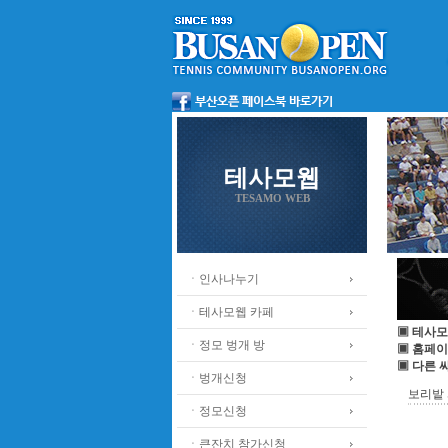
테사모웹
TESAMO WEB
ㆍ인사나누기
ㆍ테사모웹 카페
▣ 테사모
ㆍ정모 벙개 방
▣ 홈페이
▣ 다른 
ㆍ벙개신청
보리밭 사
ㆍ정모신청
ㆍ큰잔치 참가신청