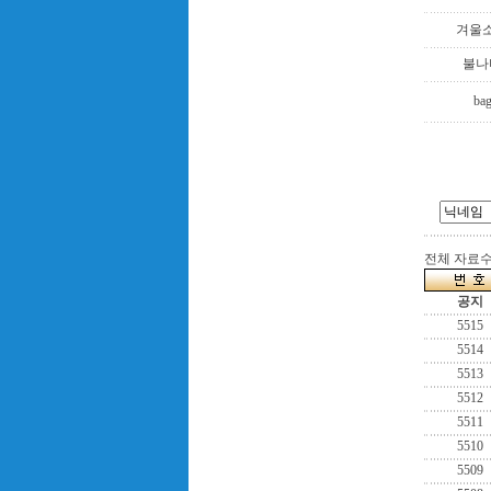
겨울
불나
ba
전체 자료수 :
공지
5515
5514
5513
5512
5511
5510
5509