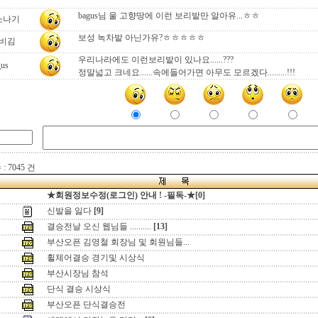
bagus님 울 고향땅에 이런 보리밭만 알아유...ㅎㅎ
소나기
보성 녹차밭 아닌가유?ㅎㅎㅎㅎㅎ
비김
우리나라에도 이런보리밭이 있나요......???
gus
정말넓고 크네요......속에들어가면 아무도 모르겠다.........!!!
 7045 건
★회원정보수정(로그인) 안내 ! -필독-★[0]
신발을 잃다
[9]
결승전날 오신 웹님들 ..........
[13]
부산오픈 김영철 회장님 및 회원님들...
휠체어결승 경기및 시상식
부산시장님 참석
단식 결승 시상식
부산오픈 단식결승전