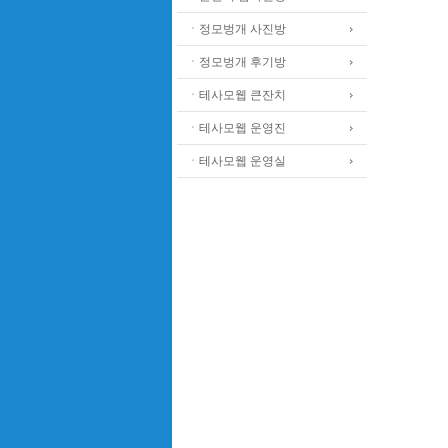
ㆍ정모벙개 사진방
ㆍ정모벙개 후기방
ㆍ테사모웹 큰잔치
ㆍ테사모웹 운영진
ㆍ테사모웹 운영실