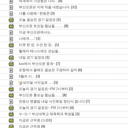
세계에서 가장높은 다리...
[6]
부산오픈은 이제 막을 내렸습니다.
[12]
너를 사랑해 / 한동준
[3]
오늘 결승전 경기 일정표
[1]
부산오픈 토요일 웹님들..........
[8]
지금 부산오픈에서는..
나에게......!
[1]
티켓 한 장, 수건 한 장...
[1]
휠체어 테니스에도 관심을...
내일 경기 일정표
[1]
knn에서 부산오픈 중계~
[7]
포항에서 올해도 결승전 구갱하러 갈까
[6]
6월의 시....
[3]
보리밭 사잇길로 .....
[3]
오늘의 경기 일정표~PM 2시부터
[2]
부산오픈 홍보실 웹님들........
[8]
전웅선 펜클럽 내일 사인회및 창단식 합니다
[7]
오늘의 경기 일정표~ PM 2시부터
[4]
누~드~! 부산대학교 체육학과 학생들
[3]
지금은 근무중 (1)
[11]
지금은 근무중
[9]