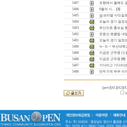
5497
포항에서 올해도 
5496
6월의 시....
[3]
5495
보리밭 사잇길로 ..
5494
오늘의 경기 일정표
5493
부산오픈 홍보실 웹님들.
5492
전웅선 펜클럽 내
5491
오늘의 경기 일정표
5490
누~드~! 부산대학
5489
지금은 근무중 (1)
5488
지금은 근무중
[9]
5487
기다리고 기다리던
5486
만두가게 부부 이야기
[41]
[42]
[4
[prev]