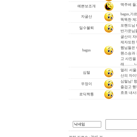
맥주벼 들고
예쁜보조개
bagus,
자굴산
똑똑한 제
포핸드님 
일수불퇴
반가운님들
굴산이 자네덕
제자또한 
웹님들은 
bagus
웬스승과 
고 사진을
래.......
멀리 서울
심털
산의 자이
심털님! 
우정이
즐겁고 행
흐흐 내사
로딕짝퉁