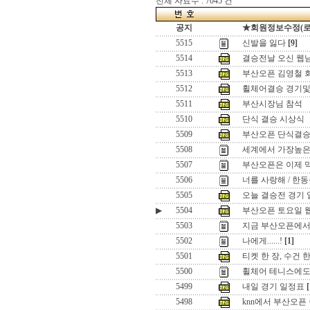
전체 자료수 : 7045 건
공지
★회원정보수정(로그인
5515
신발을 잃다
[9]
5514
결승전날 오신 웹님들 ..
5513
부산오픈 김영철 회
5512
휠체어결승 경기및
5511
부산시장님 참석
5510
단식 결승 시상식
5509
부산오픈 단식결
5508
세계에서 가장높은 
5507
부산오픈은 이제 
5506
너를 사랑해 / 한
5505
오늘 결승전 경기
▶
5504
부산오픈 토요일 웹님들.
5503
지금 부산오픈에서는
5502
나에게......!
[1]
5501
티켓 한 장, 수건 한 
5500
휠체어 테니스에도 
5499
내일 경기 일정표
[
5498
knn에서 부산오픈