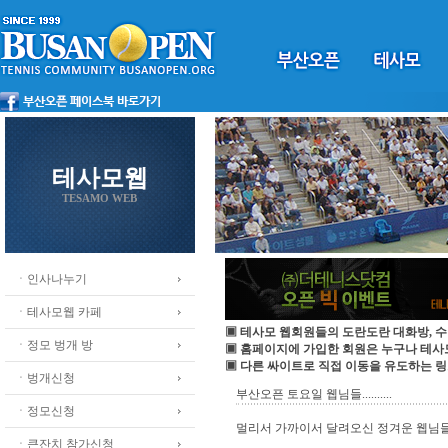
테사모웹
TESAMO WEB
ㆍ인사나누기
ㆍ테사모웹 카페
▣ 테사모 웹회원들의 도란도란 대화방, 수
ㆍ정모 벙개 방
▣ 홈페이지에 가입한 회원은 누구나 테
▣ 다른 싸이트로 직접 이동을 유도하는 링
ㆍ벙개신청
부산오픈 토요일 웹님들..........
ㆍ정모신청
멀리서 가까이서 달려오신 정겨운 웹님들을 ......
ㆍ큰잔치 참가신청