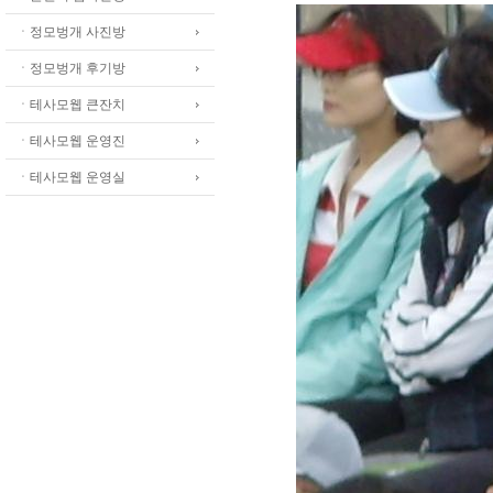
ㆍ정모벙개 사진방
ㆍ정모벙개 후기방
ㆍ테사모웹 큰잔치
ㆍ테사모웹 운영진
ㆍ테사모웹 운영실