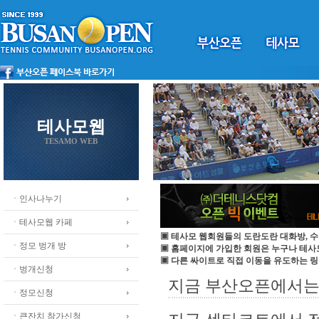
테사모웹
TESAMO WEB
ㆍ인사나누기
ㆍ테사모웹 카페
▣ 테사모 웹회원들의 도란도란 대화방, 수
ㆍ정모 벙개 방
▣ 홈페이지에 가입한 회원은 누구나 테
▣ 다른 싸이트로 직접 이동을 유도하는 링
ㆍ벙개신청
지금 부산오픈에서는.
ㆍ정모신청
ㆍ큰잔치 참가신청