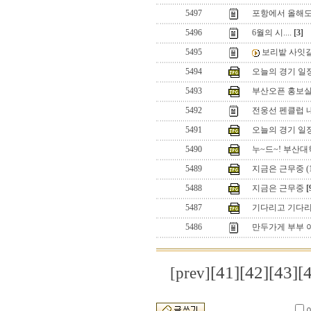
5497
포항에서 올해도
5496
6월의 시....
[3]
5495
보리밭 사잇길로 
5494
오늘의 경기 일
5493
부산오픈 홍보실 웹님
5492
전웅선 펜클럽 
5491
오늘의 경기 일정
5490
누~드~! 부산
5489
지금은 근무중 (1
5488
지금은 근무중
[
5487
기다리고 기다리
5486
만두가게 부부 이야
[41]
[42]
[43]
[
[prev]