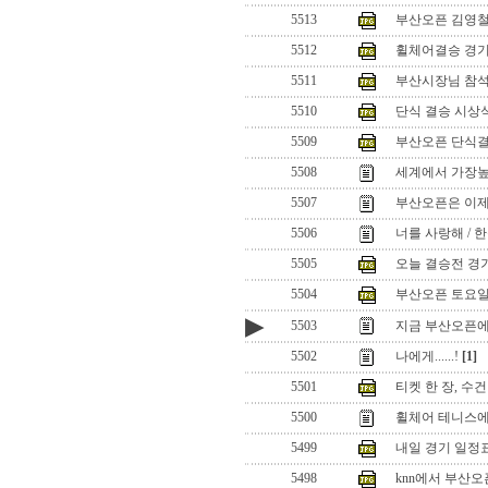
5513
부산오픈 김영철 
5512
휠체어결승 경기
5511
부산시장님 참
5510
단식 결승 시상
5509
부산오픈 단식
5508
세계에서 가장높은
5507
부산오픈은 이제
5506
너를 사랑해 / 
5505
오늘 결승전 경
5504
부산오픈 토요일 웹님
▶
5503
지금 부산오픈에
5502
나에게......!
[1]
5501
티켓 한 장, 수건 
5500
휠체어 테니스에도
5499
내일 경기 일정
5498
knn에서 부산오