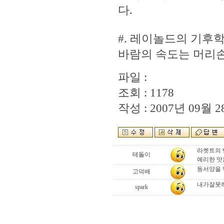
다.
#. 레이놀드의 기후
바람의 속도는 머리손
파일 :
조회 : 1178
작성 : 2007년 09월 28
라켓트의 
테돌이
예리한 맛
동서양을 막
고덕배
내가잘못하
spark