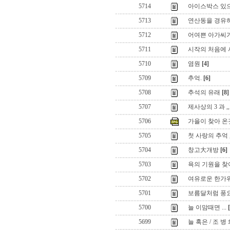
5714
아이스박스 있으
5713
연산동을 경유하
5712
어여쁜 아가씨가
5711
시작의 처음에 서서
5710
염원
[4]
5709
추억.
[6]
5708
추석의 유래
[8]
5707
제사상의 3 과 ,,
5706
가을이 찾아 온
5705
첫 사랑의 추억 ,
5704
창고大개방
[6]
5703
욕의 기원을 찾아
5702
여유로운 한가
5701
보름달처럼 풍
5700
늘 이맘때면 ...
5699
늘 혹은 / 조 병