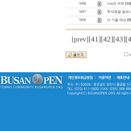
5698
1cm의 여유
[14]
5697
추석명절 잘보
5696
이 가을 애상
[9
[41]
[42]
[43]
[
[prev]