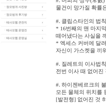
#. 머피의 상수(常數)
물건이 망가질 확률은
ㆍ정모벙개 사진방
ㆍ정모벙개 후기방
#. 클립스타인의 법칙
ㆍ테사모웹 큰잔치
* 16번째의 맨 마지
ㆍ테사모웹 운영진
떼어냈다는 사실을 깨
ㆍ테사모웹 운영실
* 엑세스 커버에 달
자신이 가스켓을 끼
#. 질레트의 이사법
전번 이사 때 없어진
#. 하이젠베르크의 
모든 물체의 위치를 
[발전형] 없어진 것 