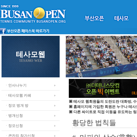
테사모웹
TESAMO WEB
ㆍ인사나누기
ㆍ테사모웹 카페
▣ 테사모 웹회원들의 도란도란 대화방, 수
ㆍ정모 벙개 방
▣ 홈페이지에 가입한 회원은 누구나 테
▣ 다른 싸이트로 직접 이동을 유도하는 링
ㆍ벙개신청
황당한 법칙들
ㆍ정모신청
ㆍ큰잔치 참가신청