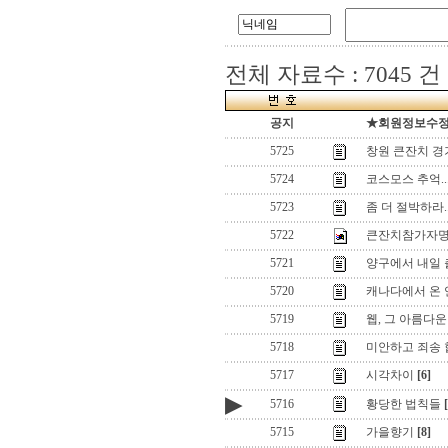
전체 자료수 : 7045 건
공지
★회원정보수정(로
5725
창원 큰잔치 경
5724
코스모스 추억..
5723
좀 더 절박하라.
5722
큰잔치참가자
5721
양구에서 내일 
5720
캐나다에서 온 연
5719
웹, 그 아름다운
5718
미안하고 죄송 
5717
시각차이
[6]
▶
5716
황당한 법칙들
5715
가을향기
[8]