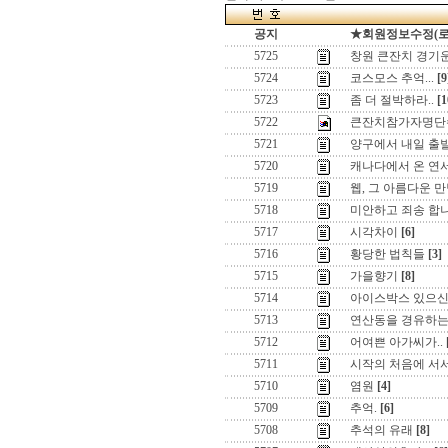
공지
★회원정보수정(로그인
5725
창원 큰잔치 경기
5724
코스모스 추억...
[9
5723
좀 더 절박하라..
[1
5722
큰잔치참가자명단
5721
양구에서 내일 출발
5720
캐나다에서 온 연서
5719
웹, 그 아름다운 
5718
미안하고 죄송 합
5717
시각차이
[6]
5716
황당한 법칙들
[3]
5715
가을향기
[8]
5714
아이스박스 있으신
5713
연산동을 경유하는
5712
어여쁜 아가씨가..
5711
시작의 처음에 서서 ,
5710
염원
[4]
5709
추억.
[6]
5708
추석의 유래
[8]