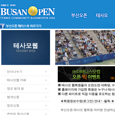
테사모웹
TESAMO WEB
ㆍ인사나누기
ㆍ테사모웹 카페
▣ 테사모 웹회원들의 도란도란 대화방, 수
ㆍ정모 벙개 방
▣ 홈페이지에 가입한 회원은 누구나 테
▣ 다른 싸이트로 직접 이동을 유도하는 링
ㆍ벙개신청
★회원정보수정(로그인) 안내 ! -필독-★
ㆍ정모신청
부산오픈 테사모 웹회원 여러분 안녕하
ㆍ큰잔치 참가신청