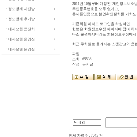
2011년 10월부터 개정된 '개인정보보호
ㆍ정모벙개 사진방
주민등록번호를 모두 없애고,
휴대폰인증으로 본인확인절차를 거치도
ㆍ정모벙개 후기방
기존회원 이라도 로그인을 하실려면
ㆍ테사모웹 큰잔치
한번은 회원정보수정 페이지에 참여 하셔
다소 불편하시더라도 회원정보수정에서 
ㆍ테사모웹 운영진
최근 무차별로 올려지는 스팸광고와 음란
ㆍ테사모웹 운영실
파일 :
조회 : 65536
작성 : 공지글
전체 자료수 : 7045 건