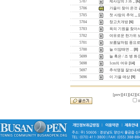
5707
제사상의 3 과 ,,
[6]
5706
가을이 찾아 온것 
5705
첫 사랑의 추억 ,,,
[
5704
창고大개방
[6]
5703
욕의 기원을 찾아서.
5702
여유로운 한가위 
5701
보름달처럼 풍요
5700
늘 이맘때면 ...
[8]
5699
늘 혹은 / 조 병 화
[
5698
1cm의 여유
[14]
5697
추석명절 잘보내
5696
이 가을 애상
[9]
[41]
[42]
[4
[prev]