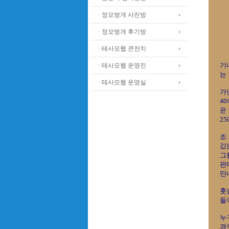
ㆍ정모벙개 사진방
ㆍ정모벙개 후기방
ㆍ테사모웹 큰잔치
기
ㆍ테사모웹 운영진
는
ㆍ테사모웹 운영실
가
4
은
2
조
갔
그
판
만나
훗
들
누
경