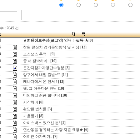
 : 7045 건
지
★회원정보수정(로그인) 안내 ! -필독-★[0]
5
창원 큰잔치 경기운영방식 및 시상
[13]
4
코스모스 추억...
[9]
3
좀 더 절박하라..
[10]
2
큰잔치참가자명단수정분
[8]
1
양구에서 내일 출발^*^
[14]
0
캐나다에서 온 연서 !
[12]
9
웹, 그 아름다운 만남
[10]
8
미안하고 죄송 합니다!
[10]
7
시각차이
[6]
6
황당한 법칙들
[3]
5
가을향기
[8]
4
아이스박스 있으신 분?
[4]
3
연산동을 경유하는 차량 지원 요청★
[6]
2
어여쁜 아가씨가..
[7]