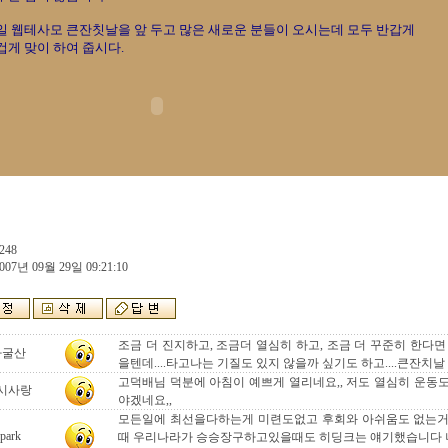
일 웹테사모 큰잔칫날을 앞 두고 많은 새로운 분들이 오시는데 모두 반갑게

겁게 맞이 하여 줍시다.

248
007년 09월 29일 09:21:10
조금 더 진지하고, 조금더 열심히 하고, 조금 더 꾸준히 한다
자굴산
을텐데....타고나는 기질도 있지 않을까 싶기도 하고....큰잔치
고덕배님 덕분에 아침이 예쁘게 열리네요,, 저도 열심히 운동
시사랑
야겠네요,,
모든일에 최선을다하는게 미련도없고 후회와 아쉬움도 없는거 
park
때 우리나라가 승승장구하고있을때도 히딩크는 얘기했습니다 