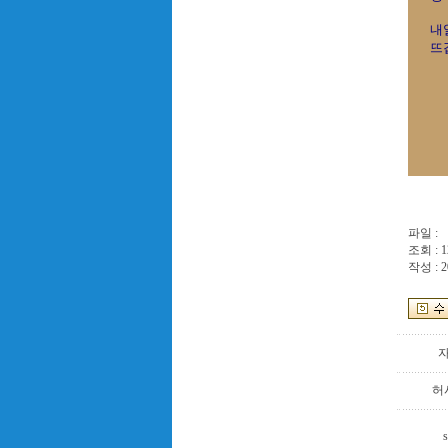
내
뜨
파일 :
조회 : 1
작성 : 2
허
s