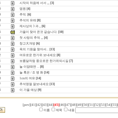
1
시작의 처음에 서서 ,,,
[3]
0
염원
[4]
9
추억.
[6]
8
추석의 유래
[8]
7
제사상의 3 과 ,,
[6]
6
가을이 찾아 온것 같습니다.
[10]
5
첫 사랑의 추억 ,,,
[4]
4
창고大개방
[6]
3
욕의 기원을 찾아서...
[13]
2
여유로운 한가위 보내세요
[8]
1
보름달처럼 풍요로운 한가위되시길
[7]
0
늘 이맘때면 ...
[8]
9
늘 혹은 / 조 병 화
[14]
8
1cm의 여유
[14]
7
추석명절 잘보내세요
[13]
6
이 가을 애상
[9]
[41]
[42]
[43]
[44]
[45]
[46]
[47]
[48]
[49]
[50]
[51]
[52]
[53]
[54]
[55]
[prev]
이름
제목
내용