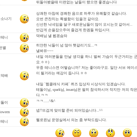
뒤돌아봤을때 미련없는 날들이 됐으면 좋겠습니다
상괘한 아침에 경쾌한 음으로 하루가 유쾌할것 같습니다.
울소나기
요번 큰찬치는 특별함이 있을것 같아요.
신선한 닉네임을 달구 새로운님들이 많이 오시는것 같아서...
반갑게 손을잡으주며 즐겁게 한겜들 하입시더.
덕배님 낼 뵙겠슴돠
김테니
히얀한 닉들이 넘 많아 햇갈리기도...ㅋ
은별
낼봐유~~~
내일 여러분들을 만날 생각을 하니 벌써 가슴이 두근거리는 군요
요.ㅎㅎ)
우중 테니스면 어떻습니까? 저는 좋더라구요. 일단 서브 에이
이 될거라는 예감이 듭니다.ㅎㅎ
고덕배
내일 `웹클래식 카페` 퀴즈 입상자 시상식이 있겠습니다.
테돌이님, spark님, insan님은 필히 참석하시어 작지만 저의 
다.ㅋㅋ
ㅋㅋ......^&^
테돌이
넵!!뜨겁게 맞이할 준비 되어있습니다...^^
loween
헬로윈님 운영실에서 의논 좀 부탁드립니다.
김테니