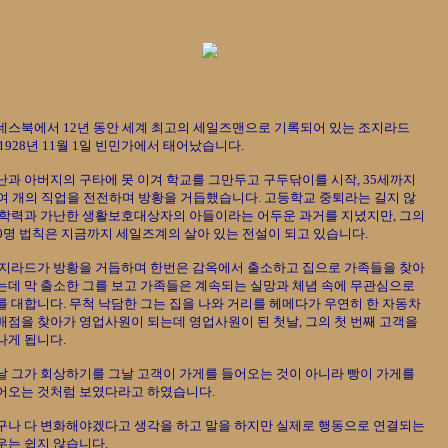
네스북에서 12년 동안 세계 최고의 세일즈맨으로 기록되어 있는 조지라드

 1928년 11월 1일 빈민가에서 태어났습니다.

난과 아버지의 구타에 못 이겨 학교를 그만두고 구두닦이를 시작, 35세까지

0여 개의 직업을 전전하며 방황을 거듭했습니다. 고등학교 중퇴라는 길지 않

 학력과 가난한 생활보호대상자의 아들이라는 어두운 과거를 지녔지만, 그의

50명 법칙은 지금까지 세일즈계의 살아 있는 전설이 되고 있습니다.

 지라드가 방황을 거듭하며 한번은 감옥에서 출소하고 집으로 가족들을 찾아

는데 막 출소한 그를 보고 가족들은 계속되는 실망과 체념 속에 무관심으로 

를 대합니다. 무척 낙담한 그는 집을 나와 거리를 헤메다가 우연히 한 자동차

매점을 찾아가 영업사원이 되는데 영업사원이 된 첫날, 그의 첫 번째 고객을

게 됩니다. 

날 그가 회상하기를 그날 고객이 가게를 들어오는 것이 아니라 빵이 가게를 

어오는 것처럼 보였다라고 하였습니다.

구나 다 변화해야겠다고 생각을 하고 말을 하지만 실제로 행동으로 연결되는

우는 쉽지 않습니다.
