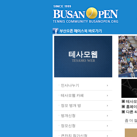
테사모웹
TESAMO WEB
ㆍ인사나누기
ㆍ테사모웹 카페
▣ 테사모
ㆍ정모 벙개 방
▣ 홈페이
▣ 다른 
ㆍ벙개신청
좀 더 
ㆍ정모신청
ㆍ큰잔치 참가신청