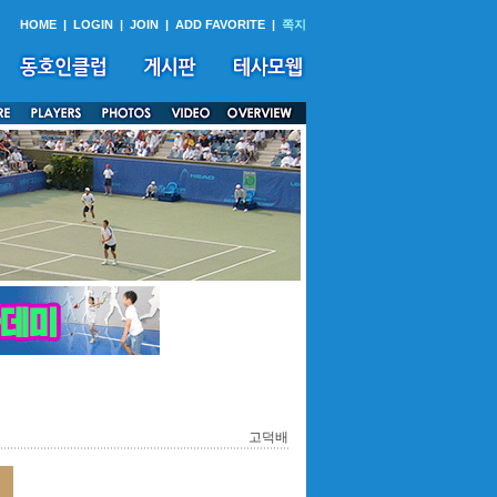
HOME
|
LOGIN
|
JOIN
|
ADD FAVORITE
|
쪽지
고덕배