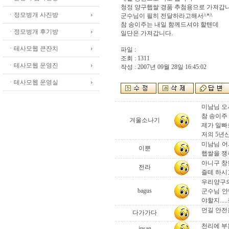
청정 양구햅쌀 경품 추첨용으로 가져갑니
ㆍ정모벙개 사진방
군수님이 필히 전달하라고해서^*^
참 송이주는 내일 함께드셔야 할텐데
ㆍ정모벙개 후기방
일단은 가져갑니다.
ㆍ테사모웹 큰잔치
파일 :
조회 : 1311
ㆍ테사모웹 운영진
작성 : 2007년 09월 28일 16:45:02
ㆍ테사모웹 운영실
미남님 오
참 송이주 
겨울소나기
제가 일빠로
저의 5년
미남님 어
이뿐
햅쌀을 쟁취
아니구 창
전라
즐테 하시고
우리양구의 
bagus
군수님 안
야할지...
먼길 안전
다가가다
천리에 부
insan