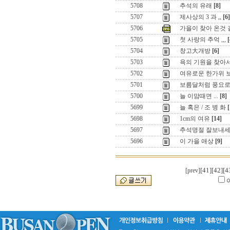
5708
추석의 유래
[8]
5707
제사상의 3 과 ,,
[6]
5706
가을이 찾아 온것 
5705
첫 사랑의 추억 ,,,
[
5704
창고大개방
[6]
5703
욕의 기원을 찾아서.
5702
여유로운 한가위 
5701
보름달처럼 풍요
5700
늘 이맘때면 ...
[8]
5699
늘 혹은 / 조 병 화
[
5698
1cm의 여유
[14]
5697
추석명절 잘보내
5696
이 가을 애상
[9]
[41]
[42]
[4
[prev]