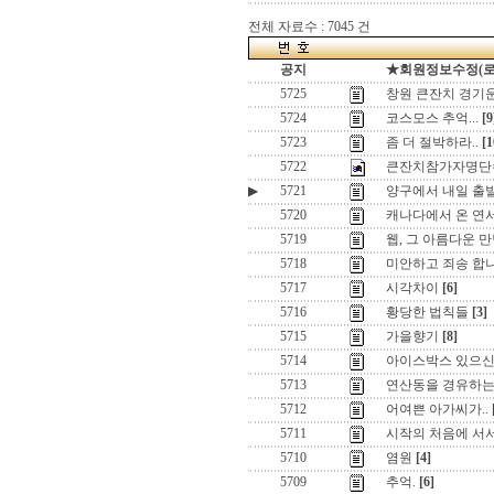
전체 자료수 : 7045 건
공지
★회원정보수정(로그인
5725
창원 큰잔치 경기
5724
코스모스 추억...
[9
5723
좀 더 절박하라..
[1
5722
큰잔치참가자명단
▶
5721
양구에서 내일 출발
5720
캐나다에서 온 연서
5719
웹, 그 아름다운 
5718
미안하고 죄송 합
5717
시각차이
[6]
5716
황당한 법칙들
[3]
5715
가을향기
[8]
5714
아이스박스 있으신
5713
연산동을 경유하는
5712
어여쁜 아가씨가..
5711
시작의 처음에 서서 ,
5710
염원
[4]
5709
추억.
[6]