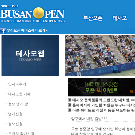
테사모웹
TESAMO WEB
ㆍ인사나누기
ㆍ테사모웹 카페
▣ 테사모 웹회원들의 도란도란 대화방, 수
ㆍ정모 벙개 방
▣ 홈페이지에 가입한 회원은 누구나 테
▣ 다른 싸이트로 직접 이동을 유도하는 링
ㆍ벙개신청
양구에서 내일 출발^*^
ㆍ정모신청
국토 정중앙 양구에 오시면 10년이 젊어
ㆍ큰잔치 참가신청
내일 창원으로 바로 갑니다