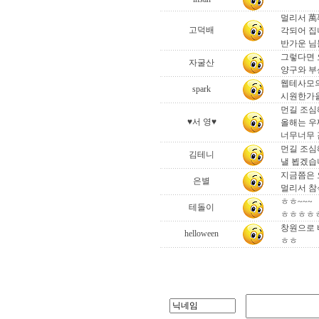
멀리서 萬
고덕배
각되어 집
반가운 님
그렇다면 
자굴산
양구와 부
웹테사모
spark
시원한가을
먼길 조심
♥서 영♥
올해는 우찌
너무너무 
먼길 조심
김테니
낼 뵙겠습
지금쯤은 오
은별
멀리서 참
ㅎㅎ~~~
테돌이
ㅎㅎㅎㅎㅎ...
창원으로 
helloween
ㅎㅎ