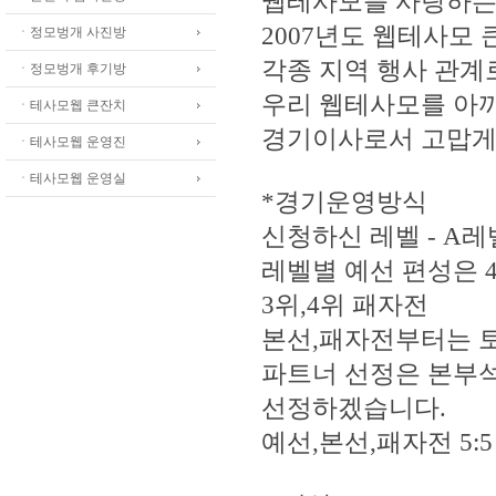
웹테사모를 사랑하는
2007년도 웹테사모
ㆍ정모벙개 사진방
각종 지역 행사 관계
ㆍ정모벙개 후기방
우리 웹테사모를 아
ㆍ테사모웹 큰잔치
경기이사로서 고맙게
ㆍ테사모웹 운영진
ㆍ테사모웹 운영실
*경기운영방식
신청하신 레벨 - A레
레벨별 예선 편성은 4
3위,4위 패자전
본선,패자전부터는 
파트너 선정은 본부석
선정하겠습니다.
예선,본선,패자전 5: