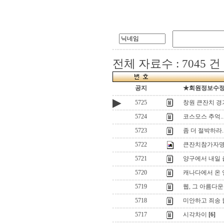
전체 자료수 : 7045 건
공지
★회원정보수정(로
▶
5725
창원 큰잔치 경
5724
코스모스 추억..
5723
좀 더 절박하라.
5722
큰잔치참가자
5721
양구에서 내일 
5720
캐나다에서 온 연
5719
웹, 그 아름다운
5718
미안하고 죄송 
5717
시각차이
[6]