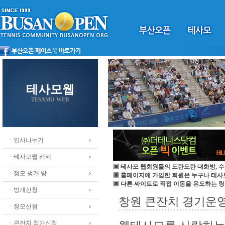
테사모웹
TESAMO WEB
ㆍ인사나누기
ㆍ테사모웹 카페
▣ 테사모 웹회원들의 도란도란 대화방, 수
ㆍ정모 벙개 방
▣ 홈페이지에 가입한 회원은 누구나 테
▣ 다른 싸이트로 직접 이동을 유도하는 링
ㆍ벙개신청
창원 큰잔치 경기운영
ㆍ정모신청
ㆍ큰잔치 참가신청