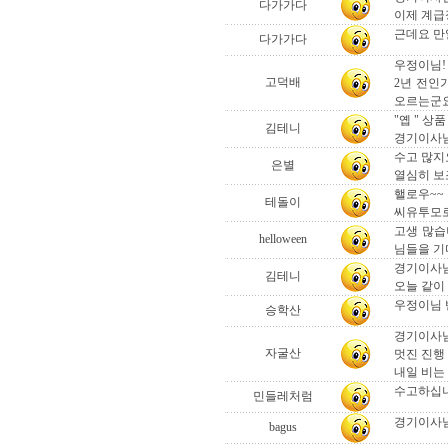
다가가다
이제 계급
근데요 만
다가가다
우정이님!
고덕배
2년 전인
오르는군요
"옙 " 
김테니
경기이사님
수고 많지요
은별
열심히 보조
핼로우~~
테돌이
씨유투모로
고생 많습니
helloween
님들을 기다
경기이사님
김테니
오늘 같이
우정이님 
승학산
경기이사님
자굴산
멋진 진행
내일 비는
수고하십니다
민들레처럼
경기이사님 
bagus