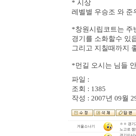
* 시상
레벨별 우승조 와 준우
*창원시립코트는 주변
경기를 소화할수 있
그리고 지칠때까지 좋
*먼길 오시는 님들 
파일 :
조회 : 1385
작성 : 2007년 09월 29
ㅎㅎ 갱기
겨울소나기
노고로 잼
경기이사님