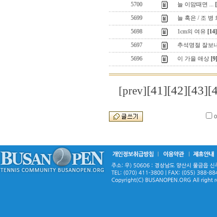
5700
늘 이맘때면 ...
5699
늘 혹은 / 조 병
5698
1cm의 여유
[14]
5697
추석명절 잘보
5696
이 가을 애상
[9
[41]
[42]
[43]
[
[prev]