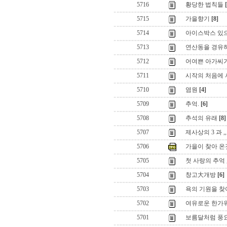
5716
황당한 법칙들
5715
가을향기
[8]
5714
아이스박스 있으
5713
연산동을 경유하
5712
어여쁜 아가씨가
5711
시작의 처음에 서서
5710
염원
[4]
5709
추억.
[6]
5708
추석의 유래
[8]
5707
제사상의 3 과 ,,
5706
가을이 찾아 온
5705
첫 사랑의 추억 ,
5704
창고大개방
[6]
5703
욕의 기원을 찾아
5702
여유로운 한가
5701
보름달처럼 풍