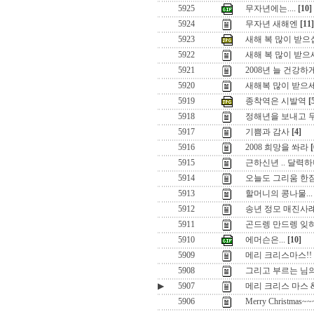
5925
무자년에는....
[10]
5924
무자년 새해엔
[11]
5923
새해 복 많이 받으십
5922
새해 복 많이 받으
5921
2008년 늘 건강
5920
새해복 많이 받으
5919
종착역은 시발역
[
5918
정해년을 보내고 
5917
기쁨과 감사
[4]
5916
2008 희망을 쏴라
[
5915
근하신년 .. 달력하
5914
오늘도 그리움 한
5913
할머니의 콩나물...
5912
송년 정모 매진사
5911
곤드렝 만드렝 잊혀
5910
에머슨은...
[10]
5909
메리 크리스마스!!
5908
그리고 부르는 님
▶
5907
메리 크리스 마스 
5906
Merry Christmas~~