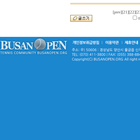
[21]
[22]
[2
[prev]