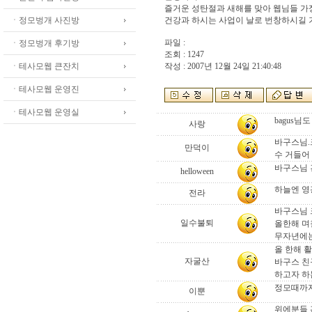
즐거운 성탄절과 새해를 맞아 웹님들 가
ㆍ정모벙개 사진방
건강과 하시는 사업이 날로 번창하시길 기원합
파일 :
ㆍ정모벙개 후기방
조회 : 1247
ㆍ테사모웹 큰잔치
작성 : 2007년 12월 24일 21:40:48
ㆍ테사모웹 운영진
ㆍ테사모웹 운영실
bagus님
사랑
바구스님.
만덕이
수 거들어
바구스님 
helloween
하늘엔 영
전라
바구스님 
일수불퇴
올한해 며
무자년에는
올 한해 
자굴산
바구스 친
하고자 하는
정모때까지 
이뿐
위에분들 관