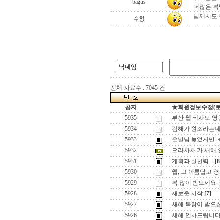
bagus
더많은 복받
님께서도 
수창
전체 자료수 : 7045 건
공지
★회원정보수정(로그인
5935
부산 웹 테사모 영
5934
김해가 원조라는데
5933
은별님 늦었지만..
5932
으라차차 가 새해
5931
계획과 실천력...
[8
5930
웹, 그 아름답고 
5929
복 많이 받으세요.
5928
새로운 시작
[7]
5927
새해 복많이 받으
5926
새해 인사드립니다^