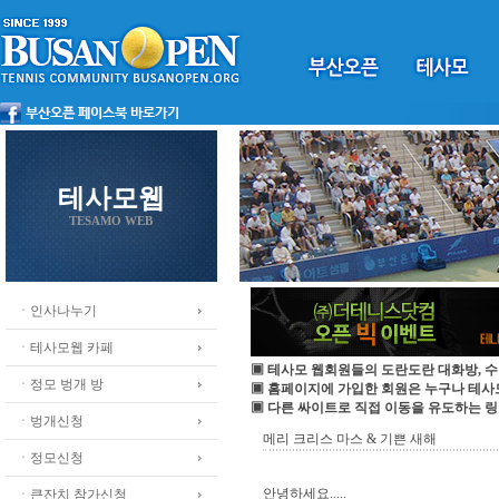
테사모웹
TESAMO WEB
ㆍ인사나누기
ㆍ테사모웹 카페
▣ 테사모 웹회원들의 도란도란 대화방, 수
ㆍ정모 벙개 방
▣ 홈페이지에 가입한 회원은 누구나 테
▣ 다른 싸이트로 직접 이동을 유도하는 링
ㆍ벙개신청
메리 크리스 마스 & 기쁜 새해
ㆍ정모신청
안녕하세요.....
ㆍ큰잔치 참가신청