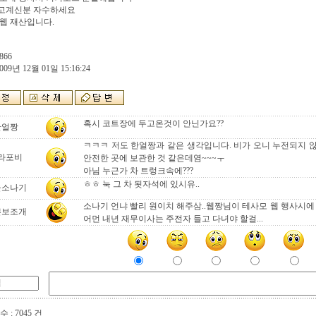
고계신분 자수하세요
웹 재산입니다.
866
009년 12월 01일 15:16:24
혹시 코트장에 두고온것이 안닌가요??
한얼짱
ㅋㅋㅋ 저도 한얼짱과 같은 생각입니다. 비가 오니 누전되지 
라포비
안전한 곳에 보관한 것 같은데염~~~ㅜ
아님 누근가 차 트렁크속에???
ㅎㅎ 눅 그 차 됫자석에 있시유..
울소나기
소나기 언냐 빨리 원이치 해주삼..웹짱님이 테사모 웹 행사시에
쁜보조개
어먼 내년 재무이사는 주전자 들고 다녀야 할걸...
 : 7045 건