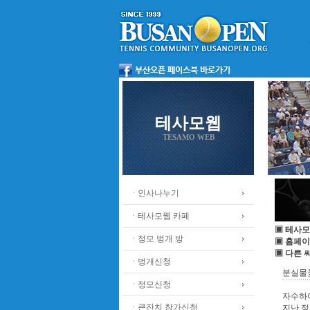
테사모웹
TESAMO WEB
ㆍ인사나누기
ㆍ테사모웹 카페
▣ 테사모
ㆍ정모 벙개 방
▣ 홈페이
▣ 다른 
ㆍ벙개신청
분실물
ㆍ정모신청
자수하
ㆍ큰잔치 참가신청
지난 