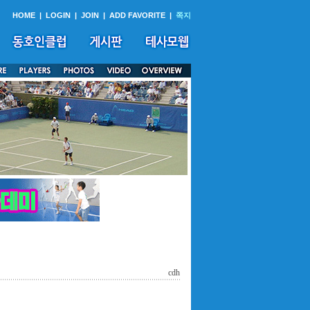
HOME
|
LOGIN
|
JOIN
|
ADD FAVORITE
|
쪽지
cdh