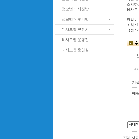
소지하
ㆍ정모벙개 사진방
테사모 
ㆍ정모벙개 후기방
파일 :
조회 : 1
ㆍ테사모웹 큰잔치
작성 : 2
ㆍ테사모웹 운영진
ㆍ테사모웹 운영실
샤
겨
예
전체 자료수