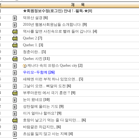
지
★회원정보수정(로그인) 안내 ! -필독-★[0]
5
덕유산 설경
[6]
4
2010년 웹봉사회원님들 소개합니다.
[9]
3
역사를 알면 사진속으로 빨려 들어 갑니다.
[4]
2
Quebec 2
[7]
1
Quebec 1.
[3]
0
청춘이란...
[5]
9
Quebec 사진
[11]
8
캐나다 속의 프랑스 Quebec city
[2]
7
우리모~두함께
[26]
6
새해엔 이런 부적 하나 있었으면...
[5]
5
그날이 오면... 삐달의 도전
[6]
4
부루마운틴 에서 극기 훈련 !!
[9]
3
눈이 왔네요
[10]
2
성탄절에 올리는 기도
[9]
1
이거 얼마나 할까요?
[9]
0
호랑이 날고기 먹는 줄 다 알지만.....
[6]
9
바람끝은 차갑지만,,
[6]
8
초심을 잃지 않고 사는 지혜
[4]