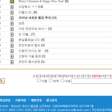
7
Merry Christmas & Happy New Year!
[6]
6
서양복식 ㅋㅋ
[14]
5
12월도 반,,
[6]
4
2010년 새로운 웹장 추대
[34]
3
방문
2
이번 큰찬치에 와서~~
[5]
1
또 12월,,,
[7]
0
분실물찾습니다.
[4]
9
큰잔치참여 협조
[3]
8
이음악 아시는 분....
[3]
7
고향의 가을 풍경
[2]
6
큰잔치 행사관련
[1]
[1]
[2]
[3]
[4]
[5]
[6]
[7]
[8]
[9]
[10]
[11]
[12]
[13]
[14]
[15]
[16]
[17]
[
이름
제목
내용