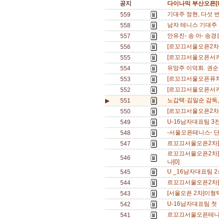
공지
다이나믹 부산오픈[0
기대주 정현, 다섯 
559
남자 테니스 기대주 이
558
안유진- 송 아- 송
557
[르꼬끄서울오픈2차]
556
[르꼬끄서울오픈서키
555
유망주 이덕희. 권순
554
[르꼬끄서울오픈퓨처스
553
[르꼬끄서울오픈서키
552
노갑택·김일순 감독,
▶
551
[르꼬끄서울오픈2차] 
550
U-16남자대표팀 3전
549
-서울오픈테니스- 단식
548
르꼬끄서울오픈2차]이
547
르꼬끄서울오픈2차]
546
나[0]
U _16남자대표팀 2
545
르꼬끄서울오픈2차]다
544
[서울오픈 2차]이형택
543
U-16남자대표팀 첫 
542
르꼬끄서울오픈테니스]
541