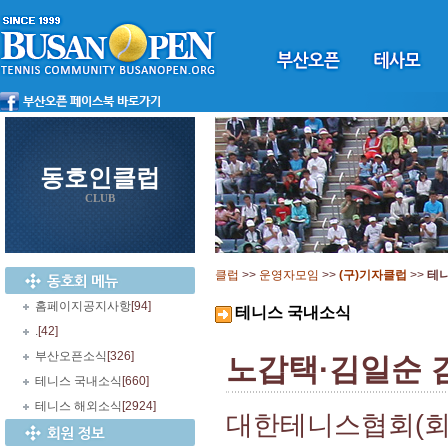
동호인클럽
CLUB
클럽
>>
운영자모임
>>
(구)기자클럽
>>
테
홈페이지공지사항
[94]
테니스 국내소식
.
[42]
부산오픈소식
[326]
노갑택·김일순 
테니스 국내소식
[660]
테니스 해외소식
[2924]
대한테니스협회(회