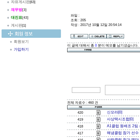
자유게시판
[63]
재무방
[3]
파일 :
대진표
[43]
조회 : 205
작성 : 2017년 10월 12일 20:54:14
게시판
[1]
회원보기
이 글에 대해서 총
0
분이 메모를 남기셨습니다.
가입하기
전체 자료수 : 460 건
신모라[0]
420
사상택시조합[0]
419
A1클럽 동배조 2팀 
418
해냄클럽 참가 선수 
417
삼락클럽 참가 명단 