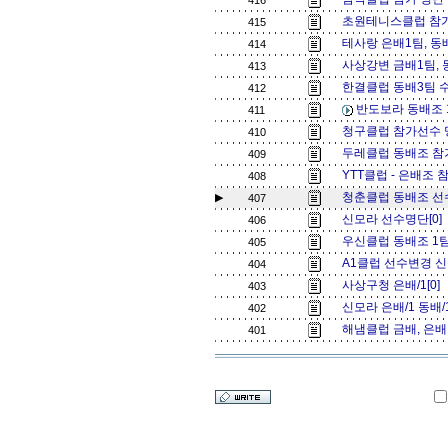
416
초원테니스클럽 참가
415
테사랑 은배1팀, 동
414
사상강변 금배1팀, 
413
한결클럽 동배3팀 
412
반도보라 동배조 
411
청구클럽 참가선수 
410
두레클럽 동배조 참
409
YTT클럽 - 은배조 
408
청춘클럽 동배조 선수 
▶
407
신모라 선수명단[0]
406
우신클럽 동배조 1팀
405
A1클럽 선수변경 신
404
사상구청 은배/1[0]
403
신모라 은배/1 동배/1
402
해냄클럽 금배, 은배
401