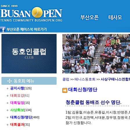
동호인클럽
CLUB
클럽
테니스동호회
사상구테니스연합
>>
>>
공지사항
[125]
대회신청/명단
대회요강
[61]
청춘클럽 동배조 선수 명단.
대회일정
[15]
사상화보
[134]
1팀:김용철,이승준,유종길,이시창,반명준,
대회신청/명단
[460]
2팀:이인규,김천택,서대윤,장우영,정원국,
참가 신청합니다.
대회결과
[31]