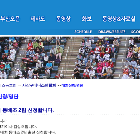
니스동호회
사상구테니스연합회
>>
>>
대회신청/명단
신청/명단
 동배조 2팀 신청합니다.
니까
경기이사 김상호입니다.
대회 동배조 2팀 출전 신청합니다.