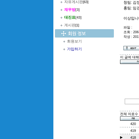
자유게시판
[63]
청팀: 김
홍팀: 임
재무방
[3]
대진표
[43]
이상입니
게시판
[1]
파일 :
조회 : 206
작성 : 201
회원보기
가입하기
이 글에 대
전체 자료수 :
420
419
▶
418