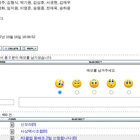
정주, 김형식, 박기원, 김상호, 서권현, 김재우
경화, 임지원, 이영준, 송원종, 전재욱, 송하윤
다.
7년 10월 16일 18:06:52
해서 총
0
분이 메모를 남기셨습니다.
메모를 남겨주세요.
 460 건
신모라[0]
사상택시조합[0]
A1클럽 동배조 2팀 신청합니다.[0]