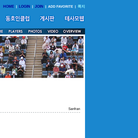
HOME
LOGIN
JOIN
쪽지
|
|
|
ADD FAVORITE
|
Sanfran