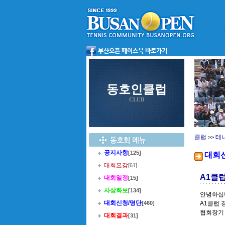
동호인클럽
CLUB
클럽
테
>>
공지사항
[125]
대회
대회요강
[61]
A1클럽
대회일정
[15]
사상화보
[134]
안녕하십
대회신청/명단
[460]
A1클럽 
협회장기 
대회결과
[31]