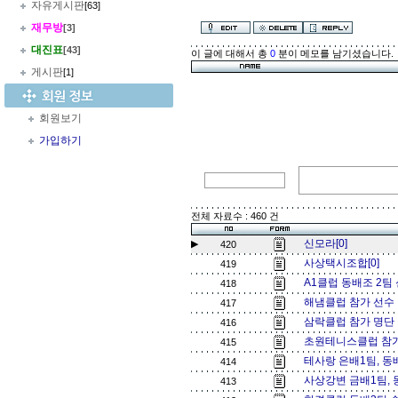
자유게시판
[63]
재무방
[3]
대진표
[43]
이 글에 대해서 총
0
분이 메모를 남기셨습니다.
게시판
[1]
회원보기
가입하기
전체 자료수 : 460 건
신모라[0]
▶
420
사상택시조합[0]
419
A1클럽 동배조 2팀 
418
해냄클럽 참가 선수 
417
삼락클럽 참가 명단 
416
초원테니스클럽 참가
415
테사랑 은배1팀, 동
414
사상강변 금배1팀, 
413