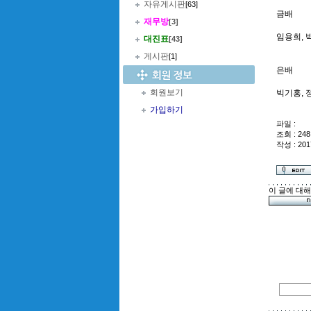
자유게시판
[63]
금배
재무방
[3]
임용희, 
대진표
[43]
게시판
[1]
은배
회원보기
빅기홍, 
가입하기
파일 :
조회 : 248
작성 : 201
이 글에 대