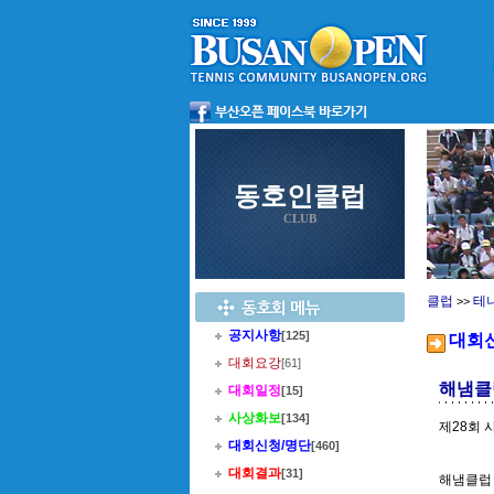
동호인클럽
CLUB
클럽
테
>>
공지사항
[125]
대회
대회요강
[61]
해냄클
대회일정
[15]
사상화보
[134]
제28회 
대회신청/명단
[460]
대회결과
[31]
해냄클럽