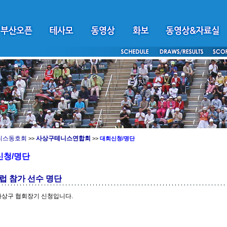
니스동호회
사상구테니스연합회
>>
>>
대회신청/명단
신청/명단
럽 참가 선수 명단
사상구 협회장기 신청입니다.