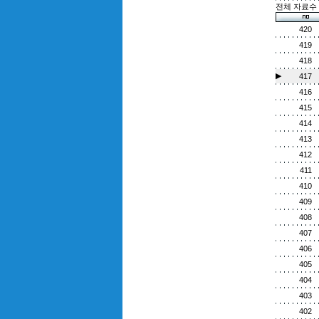
전체 자료수 :
420
419
418
▶
417
416
415
414
413
412
411
410
409
408
407
406
405
404
403
402