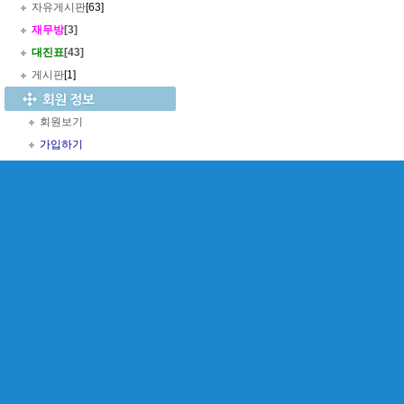
자유게시판
[63]
재무방
[3]
대진표
[43]
게시판
[1]
회원보기
가입하기