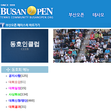
동호인클럽
CLUB
공지사항
[125]
대회요강
[61]
대회일정
[15]
사상화보
[134]
대회신청/명단
[460]
대회결과
[31]