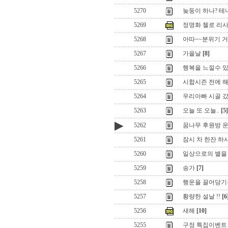
5270
늦둥이 하나? 테
5269
정명화 첼로 리
5268
아따~~분위기 거
5267
가을날
[8]
5266
행복을 느낄수 
5265
시합시즌 전에 해
5264
우리아빠 시골 갔다
5263
오늘 또 오늘..
[5]
▶
5262
꿈나무 후원방 
5261
잠시 차 한잔 하
5260
일상으로의 별을 쏘
5259
송가
[7]
5258
행운을 끌어당기
5257
황량한 설날 !!
[6
5256
새해
[10]
5255
구정 특집이벤트