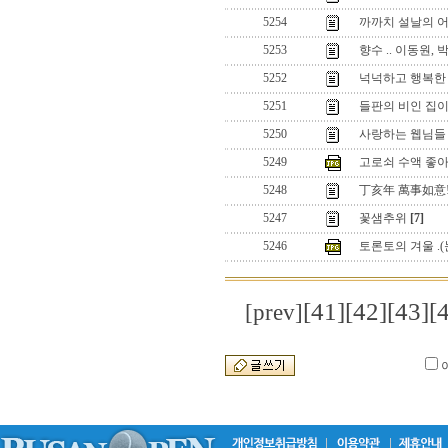
5254
까까치 설날의 
5253
향수 .. 이동원,
5252
넉넉하고 행복한 
5251
들판의 비인 집
5250
사랑하는 웹님들 
5249
고로쇠 수액 좋
5248
丁亥年 萬事如意
5247
꽃샘추위
[7]
5246
토론토의 겨울 .(
[41]
[42]
[43]
[
[prev]