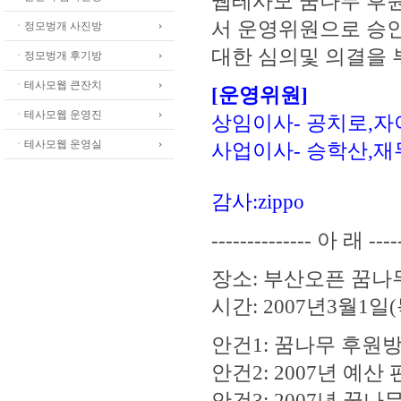
웹테사모 꿈나무 후
서 운영위원으로 승
ㆍ정모벙개 사진방
대한 심의및 의결을 
ㆍ정모벙개 후기방
ㆍ테사모웹 큰잔치
[운영위원]
ㆍ테사모웹 운영진
상임이사- 공치로,자이
ㆍ테사모웹 운영실
사업이사- 승학산,재무
감사:zippo
-------------- 아 래 -----
장소: 부산오픈 꿈나
시간: 2007년3월1일(목
안건1: 꿈나무 후원방
안건2: 2007년 예산
안건3: 2007년 꿈