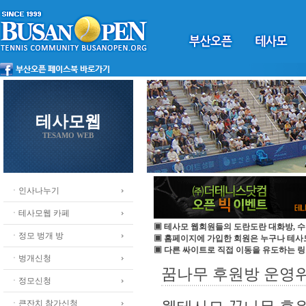
테사모웹
TESAMO WEB
ㆍ인사나누기
ㆍ테사모웹 카페
▣ 테사모 웹회원들의 도란도란 대화방, 수
ㆍ정모 벙개 방
▣ 홈페이지에 가입한 회원은 누구나 테
▣ 다른 싸이트로 직접 이동을 유도하는 링
ㆍ벙개신청
꿈나무 후원방 운영
ㆍ정모신청
ㆍ큰잔치 참가신청