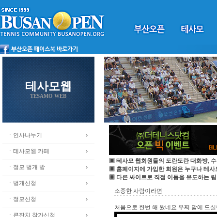
테사모웹
TESAMO WEB
ㆍ인사나누기
ㆍ테사모웹 카페
▣ 테사모 웹회원들의 도란도란 대화방, 수
ㆍ정모 벙개 방
▣ 홈페이지에 가입한 회원은 누구나 테
▣ 다른 싸이트로 직접 이동을 유도하는 링
ㆍ벙개신청
소중한 사람이라면
ㆍ정모신청
처음으로 한번 해 봤네요 우찌 맘에 드
ㆍ큰잔치 참가신청