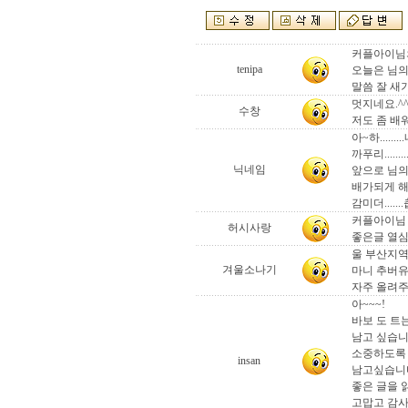
커플아이님의
tenipa
오늘은 님의
말씀 잘 새기
멋지네요.^^
수창
저도 좀 배
아~하.....
까푸리.....
닉네임
앞으로 님의
배가되게 해
감미더....
커플아이님 
허시사랑
좋은글 열심히
울 부산지역
겨울소나기
마니 추버유..
자주 올려
아~~~!
바보 도 트는
남고 싶습
소중하도록
insan
남고싶습니다
좋은 글을 
고맙고 감