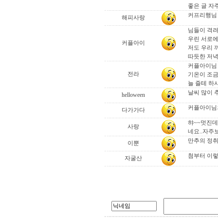
좋은 글 자
커프리행님 열
해피사랑
님들이 격려
우린 서로에
커플아이
저도 우리 
따듯한 저녁 되시
커플아이님 
전라
기온이 조금
늘 즐테 하시
날씨 많이 
helloween
커플아이님의
다가가다
햐~~멋진데
사랑
네요..자주
만추의 정취를
이뿐
첨부터 이렇
자굴산