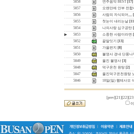
5858
연주음악 BEST
[17]
5857
오랜만에 안부 전합니
5856
사람의 자식되어,,,,
5855
첫눈이 내리는날
[11
5854
나의사랑 십구공탄
▶
5853
소중한 사람이라면
5852
끝말잇기
[13]
5851
가을편지
[8]
5850
불영사 경내 단풍나
5849
울진 불영사
[3]
5848
덕구온천 원탕
[2]
5847
울진덕구온천원탕 
5846
18일(일) 웹테사모
[21]
[22]
[23
[prev]