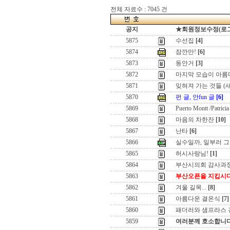
전체 자료수 : 7045 건
공지
★회원정보수정(로그인)
5875
수선집
[4]
5874
잠깐만!
[6]
5873
동안거
[3]
5872
마지막 모습이 아름
5871
잊혀져 가는 것들 (
5870
펀 글, 안fun 글
[6]
5869
Puerto Montt /Patricia
5868
마음의 차한잔
[10]
5867
난타
[6]
5866
실수일까, 일부러 
5865
허시사랑님!
[1]
5864
부산시의회 감사과정
5863
부산오픈을 지킵시다
5862
겨울 길목...
[8]
5861
아름다운 결온식
[7]
5860
패더러와 샘프라스 
5859
여러분께 호소합니다