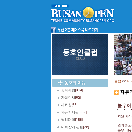
동호인클럽
CLUB
클럽
>>
테
공지사항
[314]
자유
가입인사
[62]
자료실
[66]
불우이웃
자유게시판
[387]
회원여러
월례대회
[196]
권기홍고
대회참가 관련
[26]
불우이웃