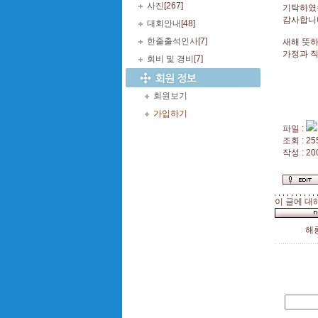
사진
[267]
기탁하였
감사합니다
대회안내
[48]
한줄출석인사
[7]
새해 뜻
가정과 
회비 및 경비
[7]
회원보기
가입하기
파일 :
조회 : 25
작성 : 20
이 글에 대
해