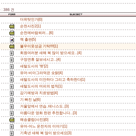
: 386 건
더위탓인가[0]
순천사진2[1]
순천에바람쐬러....[6]
책 출판[5]
불우이웃성금 기탁!!!![1]
회원여러분 새해 복 많이 받으세요...[4]
구정연휴 잘보네시고...[4]
새털도사의 '렛'[2]
유머-비아그라먹은 숫탉[4]
새털도사의 미안하다 그리고 축하한다[1]
새털도사의 머피의 법칙[1]
감기예방과 치료방법[4]
기 빠진 날[6]
거울앞에서 연습..테니스도..[3]
아름다운 영화 한편 추천합니다...[3]
해송클럽(사진)[0]
유머-어느 운전자의 이야기[1]
기축년 새해 복 많이 받으세요[3]