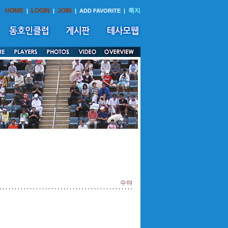
HOME
LOGIN
JOIN
쪽지
|
|
|
ADD FAVORITE
|
수야