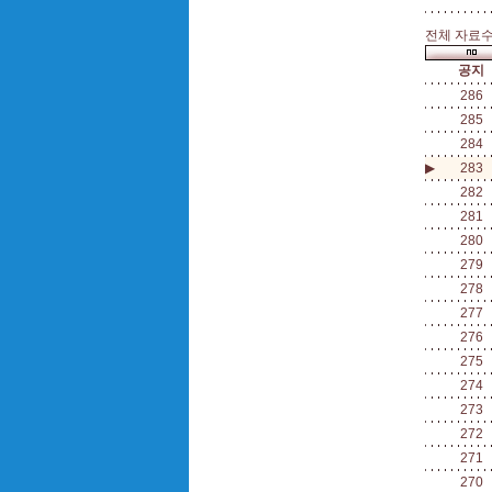
전체 자료수 
공지
286
285
284
▶
283
282
281
280
279
278
277
276
275
274
273
272
271
270