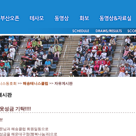
니스동호회
>>
해송테니스클럽
>>
자유게시판
게시판
성금 기탁!!!!
분
문님과 해송클럽 회원일동으로
성금을 해운대구청(행복나눔과)으로