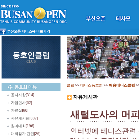
동호인클럽
CLUB
클럽
>>
테니스동호회
>>
해송테니스클럽
>
공지사항
[314]
자유게시판
가입인사
[62]
자료실
[66]
새털도사의 머피
자유게시판
[387]
월례대회
[196]
인터넷에 테니스관련 
대회참가 관련
[26]