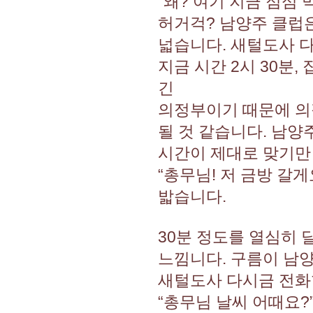
“왜? 여기 지금 점심
허거걱? 남양주 클럽은
넓습니다. 새털도사 
지금 시간 2시 30분
긴
의정부이기 때문에 의
될 것 같습니다. 남양
시간이 제대로 맞기만 
“총무님! 저 금방 갈
밟습니다.
30분 정도를 열심히 
느낌니다. 구름이 남양
새털도사 다시금 전화
“총무님 날씨 어때요?