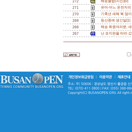
해송클럽(사진)[0]
272
유머-어느 운전자의 
271
기축년 새해 복 많이
270
등산중에 생긴일[1]
269
해송 회원여러분, 새해
268
난 표지판을 따라 갔
267