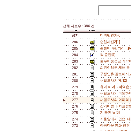
전체 자료수 : 386 건
공지
더위탓인가[0]
순천사진2[1]
286
순천에바람쐬러....[
285
책 출판[5]
284
불우이웃성금 기탁!!!!
283
회원여러분 새해 복 많
282
구정연휴 잘보네시고..
281
새털도사의 '렛'[2]
280
유머-비아그라먹은 
279
새털도사의 미안하다
278
새털도사의 머피의 법
▶
277
감기예방과 치료방법
276
기 빠진 날[6]
275
거울앞에서 연습..테니
274
아름다운 영화 한편 추
273