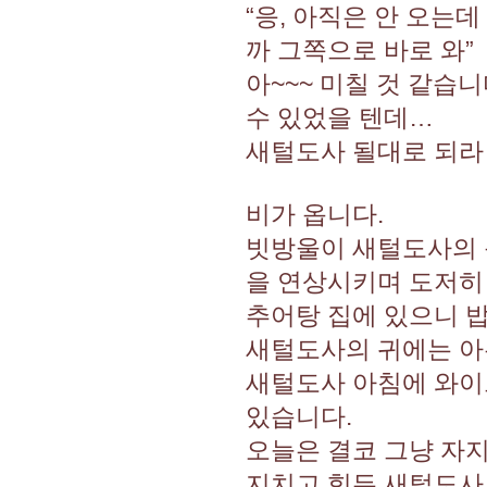
“응, 아직은 안 오는
까 그쪽으로 바로 와”
아~~~ 미칠 것 같습
수 있었을 텐데…
새털도사 될대로 되라
비가 옵니다.
빗방울이 새털도사의 
을 연상시키며 도저히
추어탕 집에 있으니 
새털도사의 귀에는 아
새털도사 아침에 와이
있습니다.
오늘은 결코 그냥 자
지치고 힘든 새털도사