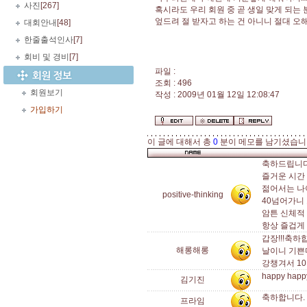
사진
[267]
혹시라도 우리 회원 중 곧 생일 맞게 되는 분
엎드려 절 받자고 하는 건 아니니 절대 오해 
대회안내
[48]
한줄출석인사
[7]
회비 및 경비
[7]
파일 :
조회 : 496
회원보기
작성 : 2009년 01월 12일 12:08:47
가입하기
이 글에 대해서 총
0
분이 메모를 남기셨습니
축하드립니다
즐거운 시간
젊어서는 나
positive-thinking
40넘어가니
암튼 신체적
항상 즐겁게
갑장!!!축
해롱해롱
날이니 기쁜
강챙겨서 1
happy happ
김기진
축하합니다. 
프라임