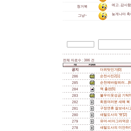
에고..감사함
청거북
늦게나마 축
그냥~
전체 자료수 : 386 건
공지
더위탓인가[0]
순천사진2[1]
286
순천에바람쐬러....[
285
책 출판[5]
284
불우이웃성금 기탁!!!!
283
회원여러분 새해 복 많
282
구정연휴 잘보네시고..
281
새털도사의 '렛'[2]
280
유머-비아그라먹은 
279
새털도사의 미안하다
278