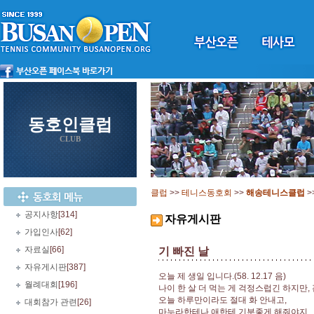
동호인클럽
CLUB
클럽
>>
테니스동호회
>>
해송테니스클럽
>
공지사항
[314]
자유게시판
가입인사
[62]
자료실
[66]
기 빠진 날
자유게시판
[387]
오늘 제 생일 입니다.(58. 12.17 음)
월례대회
[196]
나이 한 살 더 먹는 게 걱정스럽긴 하지만,
오늘 하루만이라도 절대 화 안내고,
대회참가 관련
[26]
마누라한테나 애한테 기분좋게 해줘야지..