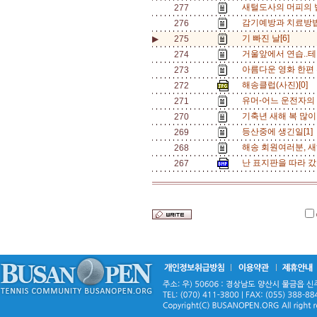
새털도사의 머피의 
277
감기예방과 치료방법
276
기 빠진 날[6]
▶
275
거울앞에서 연습..테니
274
아름다운 영화 한편 추
273
해송클럽(사진)[0]
272
유머-어느 운전자의 
271
기축년 새해 복 많이
270
등산중에 생긴일[1]
269
해송 회원여러분, 새해
268
난 표지판을 따라 갔
267