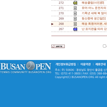
해송클럽(사진)[0]
272
유머-어느 운전자의 
271
기축년 새해 복 많이
270
등산중에 생긴일[1]
269
해송 회원여러분, 새해 
▶
268
난 표지판을 따라 갔
267