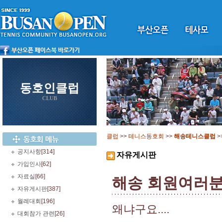
동호인클럽
CLUB
클럽
>>
테니스동호회
>>
해송테니스클럽
>
공지사항
[314]
자유게시판
가입인사
[62]
자료실
[66]
해송 회원여러분,
자유게시판
[387]
월례대회
[196]
왜냐구요....
대회참가 관련
[26]