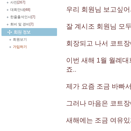
사진
[267]
우리 회원님 보고싶어서
대회안내
[48]
한줄출석인사
[7]
회비 및 경비
[7]
잘 계시조 회원님 모두
회원보기
회장되고 나서 코트장에
가입하기
이번 새해 1월 월례대
죠..
제가 요즘 조금 바빠서
그러나 마음은 코트장에
새해에는 조금 여유있