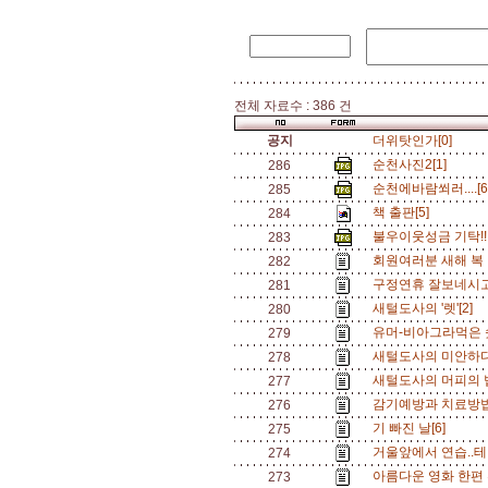
전체 자료수 : 386 건
공지
더위탓인가[0]
순천사진2[1]
286
순천에바람쐬러....[
285
책 출판[5]
284
불우이웃성금 기탁!!!!
283
회원여러분 새해 복 많
282
구정연휴 잘보네시고..
281
새털도사의 '렛'[2]
280
유머-비아그라먹은 
279
새털도사의 미안하다
278
새털도사의 머피의 
277
감기예방과 치료방법
276
기 빠진 날[6]
275
거울앞에서 연습..테니
274
아름다운 영화 한편 추
273