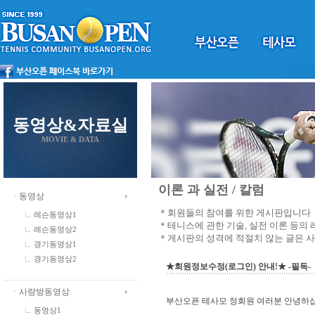
동영상&자료실
MOVIE & DATA
이론 과 실전 / 칼럼
ㆍ동영상
＊회원들의 참여를 위한 게시판입니다
레슨동영상1
＊테니스에 관한 기술, 실전 이론 등의
레슨동영상2
＊게시판의 성격에 적절치 않는 글은 
경기동영상1
경기동영상2
★회원정보수정(로그인) 안내!★ -필독-
ㆍ사랑방동영상
부산오픈 테사모 정회원 여러분 안녕하
동영상1