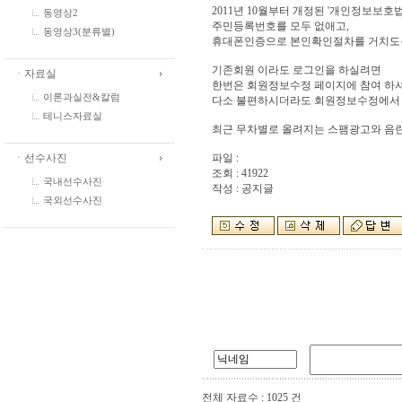
2011년 10월부터 개정된 '개인정보보호
동영상2
주민등록번호를 모두 없애고,
동영상3(분류별)
휴대폰인증으로 본인확인절차를 거치도
기존회원 이라도 로그인을 하실려면
ㆍ자료실
한번은 회원정보수정 페이지에 참여 하셔
이론과실전&칼럼
다소 불편하시더라도 회원정보수정에서 
테니스자료실
최근 무차별로 올려지는 스팸광고와 음란
ㆍ선수사진
파일 :
조회 : 41922
국내선수사진
작성 : 공지글
국외선수사진
전체 자료수 : 1025 건