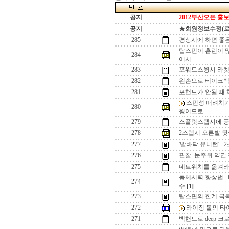
공지
2012부산오픈 홍보
공지
★회원정보수정(로그인
285
평상시에 하면 좋은
탑스핀이 홈런이 많
284
어서
283
포워드스윙시 라켓면
282
왼손으로 테이크백.
281
포핸드가 안될 때 체크
스핀성 때려치기.
280
윙이므로
279
스플릿스텝시에 공에
278
2스텝시 오른발 뒷굽
277
'발바닥 유니턴'..
276
관찰..눈주위 약간
275
네트위치를 옮겨라? 
동체시력 향상법..
274
수
[1]
273
탑스핀의 한계 극복
272
라이징 볼의 타
271
백핸드로 deep 크