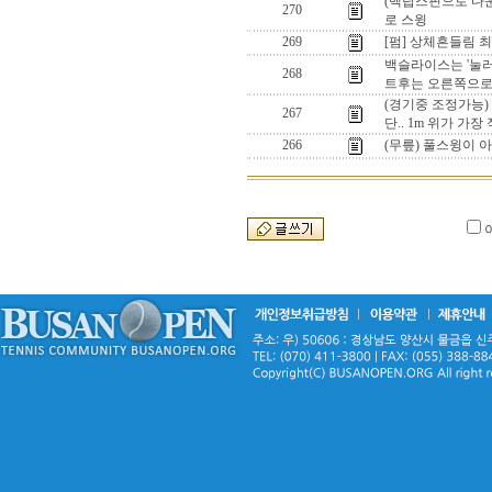
(백탑스핀으로 다
270
로 스윙
269
[펌] 상체흔들림 
백슬라이스는 '눌러
268
트후는 오른쪽으로
(경기중 조정가능)
267
단.. 1m 위가 가장
266
(무릎) 풀스윙이 