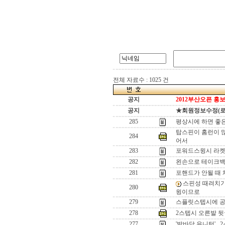
전체 자료수 : 1025 건
공지
2012부산오픈 홍보
공지
★회원정보수정(로그인
285
평상시에 하면 좋은
탑스핀이 홈런이 많
284
어서
283
포워드스윙시 라켓면
282
왼손으로 테이크백.
281
포핸드가 안될 때 체크
스핀성 때려치기.
280
윙이므로
279
스플릿스텝시에 공에
278
2스텝시 오른발 뒷굽
277
'발바닥 유니턴'..