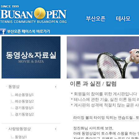
동영상&자료실
MOVIE & DATA
이론 과 실전 / 칼럼
ㆍ동영상
＊회원들의 참여를 위한 게시판입니다
레슨동영상1
＊테니스에 관한 기술, 실전 이론 등의
레슨동영상2
＊게시판의 성격에 적절치 않는 글은 
경기동영상1
경기동영상2
라이징 볼의 타이밍 익히는 연습드릴.. 
정진화님 사이트에 보면,
ㆍ사랑방동영상
아래 동영상같이 토스후에 스윙을 하는 연
동영상1
자세도 좋아지고, 임팩트 느낌도 더 정확