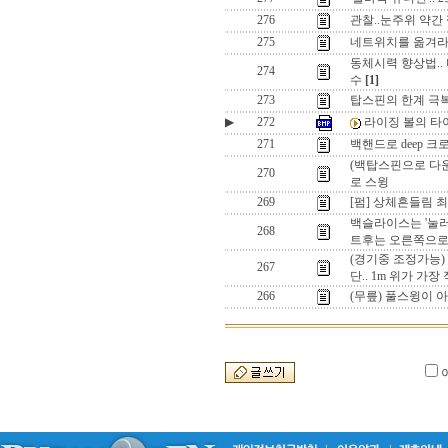
276
관찰..눈주위 약간
275
네트위치를 옮겨라? 
동체시력 향상법..
274
수
[1]
273
탑스핀의 한계 극복
▶
272
라이징 볼의 타
271
백핸드로 deep 크
(백탑스핀으로 다
270
로 스윙
269
[펌] 상체흔들림 
백슬라이스는 '눌러
268
트후는 오른쪽으로
(경기중 조정가능)
267
단.. 1m 위가 가장
266
(무릎) 풀스윙이 